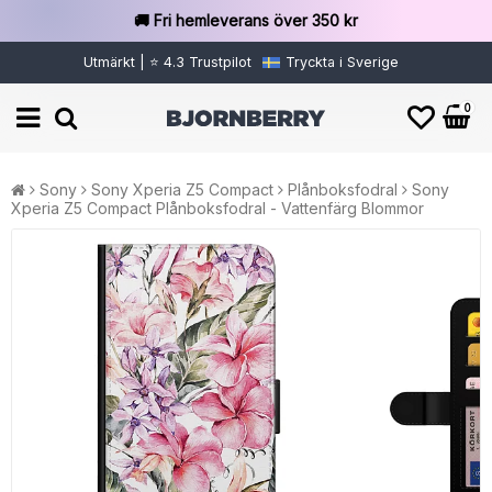
🚚 Fri hemleverans över 350 kr
Utmärkt | ⭐ 4.3 Trustpilot
Tryckta i Sverige
0
Sony
Sony Xperia Z5 Compact
Plånboksfodral
Sony
Xperia Z5 Compact Plånboksfodral - Vattenfärg Blommor