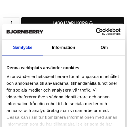
Lägg till i favoritlistan
LÄGG I VARUKORG
🚚 Fri hemleverans över 350kr
🚀 Snabb leverans 1-3 dagar.
Samtycke
Information
Om
📦 30 dagar öppet köp.
Tryckta i Sverige.
Denna webbplats använder cookies
DELA
Vi använder enhetsidentifierare för att anpassa innehållet
och annonserna till användarna, tillhandahålla funktioner
för sociala medier och analysera vår trafik. Vi
vidarebefordrar även sådana identifierare och annan
information från din enhet till de sociala medier och
Beskrivning
annons- och analysföretag som vi samarbetar med.
Art.nr: 15055
Dessa kan i sin tur kombinera informationen med annan
Snyggt plånboksfodral från Bjornberry med unikt “Vattenfärg 
information som du har tillhandahållit eller som de har