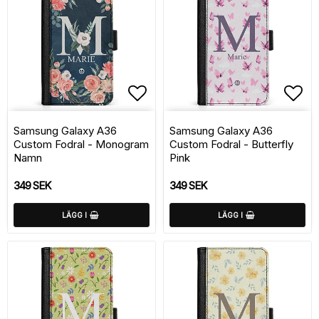
Lägg till i favoritlistan
Lägg
Samsung Galaxy A36
Samsung Galaxy A36
Custom Fodral - Monogram
Custom Fodral - Butterfly
Namn
Pink
349 SEK
349 SEK
LÄGG I
LÄGG I