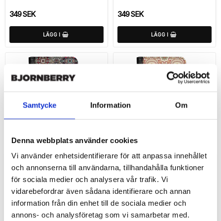
349 SEK
349 SEK
LÄGG I
LÄGG I
Samtycke
Information
Om
Denna webbplats använder cookies
Vi använder enhetsidentifierare för att anpassa innehållet
Lägg till i favoritlistan
Lägg
och annonserna till användarna, tillhandahålla funktioner
Samsung Galaxy A36
Samsung Galaxy A36
Custom Fodral - Marocko
Custom Fodral - Kakel
för sociala medier och analysera vår trafik. Vi
Namn
Namn
vidarebefordrar även sådana identifierare och annan
information från din enhet till de sociala medier och
349 SEK
349 SEK
annons- och analysföretag som vi samarbetar med.