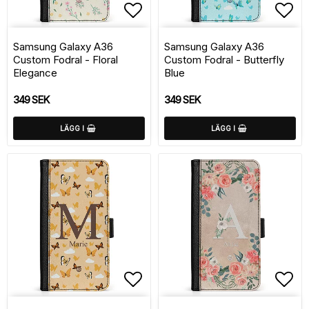
Lägg till i favoritlistan
Lägg
Samsung Galaxy A36
Samsung Galaxy A36
Custom Fodral - Floral
Custom Fodral - Butterfly
Elegance
Blue
349 SEK
349 SEK
LÄGG I
LÄGG I
Lägg till i favoritlistan
Lägg