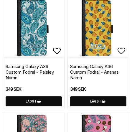
Lägg till i favoritlistan
Lägg
Samsung Galaxy A36
Samsung Galaxy A36
Custom Fodral - Paisley
Custom Fodral - Ananas
Namn
Namn
349 SEK
349 SEK
LÄGG I
LÄGG I