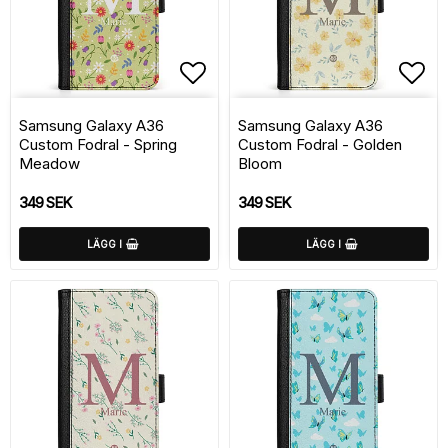
Lägg till i favoritlistan
Lägg
Samsung Galaxy A36
Samsung Galaxy A36
Custom Fodral - Spring
Custom Fodral - Golden
Meadow
Bloom
349 SEK
349 SEK
LÄGG I
LÄGG I