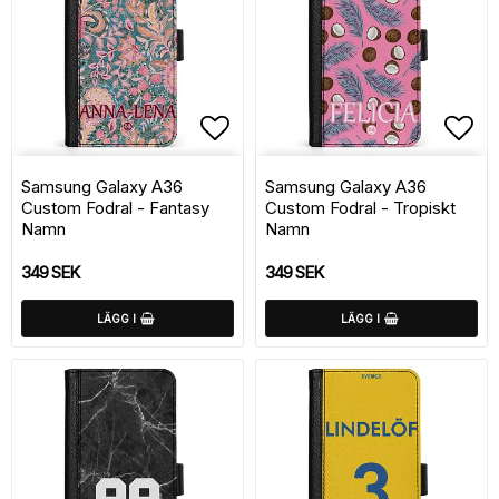
Lägg till i favoritlistan
Lägg
Samsung Galaxy A36
Samsung Galaxy A36
Custom Fodral - Fantasy
Custom Fodral - Tropiskt
Namn
Namn
349 SEK
349 SEK
LÄGG I
LÄGG I