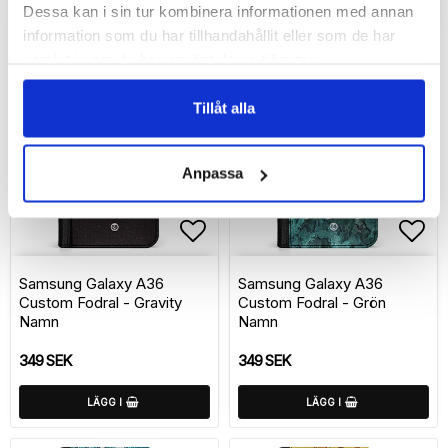
Dessa kan i sin tur kombinera informationen med annan
LÄGG I
LÄGG I
information som du har tillhandahållit eller som de har
samlat in när du har använt deras tjänster.
Tillåt alla
Anpassa
Lägg till i favoritlistan
Lägg
Samsung Galaxy A36
Samsung Galaxy A36
Custom Fodral - Gravity
Custom Fodral - Grön
Namn
Namn
349 SEK
349 SEK
LÄGG I
LÄGG I