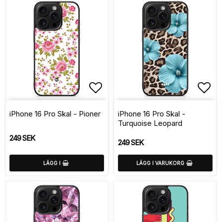
Lägg till i favoritlistan
Lägg
iPhone 16 Pro Skal - Pioner
iPhone 16 Pro Skal -
Turquoise Leopard
249 SEK
249 SEK
LÄGG I
LÄGG I VARUKORG