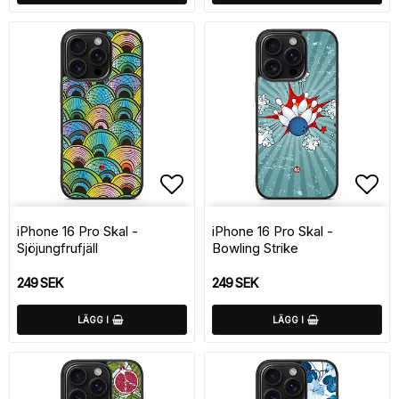
Lägg till i favoritlistan
Lägg
iPhone 16 Pro Skal -
iPhone 16 Pro Skal -
Sjöjungfrufjäll
Bowling Strike
249 SEK
249 SEK
LÄGG I
LÄGG I