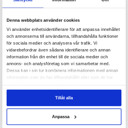
Denna webbplats använder cookies
Lägg till i favoritlistan
Lägg
Vi använder enhetsidentifierare för att anpassa innehållet
iPhone 16 Pro Skal - Rosor
iPhone 16 Pro Skal - Slow
och annonserna till användarna, tillhandahålla funktioner
down Sengångare
för sociala medier och analysera vår trafik. Vi
249 SEK
vidarebefordrar även sådana identifierare och annan
249 SEK
information från din enhet till de sociala medier och
annons- och analysföretag som vi samarbetar med.
LÄGG I
LÄGG I
Dessa kan i sin tur kombinera informationen med annan
information som du har tillhandahållit eller som de har
samlat in när du har använt deras tjänster.
Tillåt alla
Anpassa