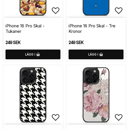
Lägg till i favoritlistan
Lägg
iPhone 16 Pro Skal -
iPhone 16 Pro Skal - Tre
Tukaner
Kronor
249 SEK
249 SEK
LÄGG I
LÄGG I
Lägg till i favoritlistan
Lägg