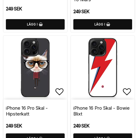
249 SEK
249 SEK
LÄGG I
LÄGG I
Lägg till i favoritlistan
Lägg
iPhone 16 Pro Skal -
iPhone 16 Pro Skal - Bowie
Hipsterkatt
Blixt
249 SEK
249 SEK