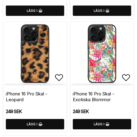
LÄGG I
LÄGG I
Lägg till i favoritlistan
Lägg
iPhone 16 Pro Skal -
iPhone 16 Pro Skal -
Leopard
Exotiska Blommor
249 SEK
249 SEK
LÄGG I
LÄGG I