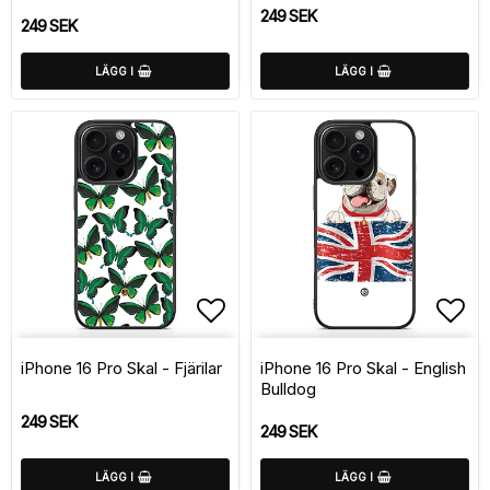
249 SEK
249 SEK
LÄGG I
LÄGG I
Lägg till i favoritlistan
Lägg
iPhone 16 Pro Skal - Fjärilar
iPhone 16 Pro Skal - English
Bulldog
249 SEK
249 SEK
LÄGG I
LÄGG I