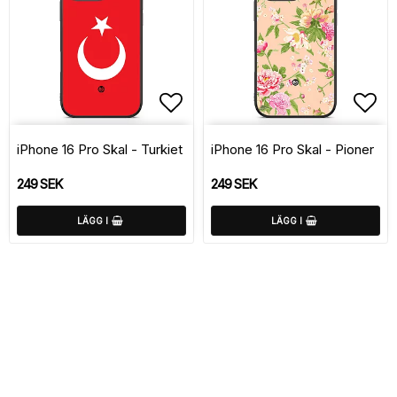
Lägg till i favoritlistan
Lägg
iPhone 16 Pro Skal - Turkiet
iPhone 16 Pro Skal - Pioner
249 SEK
249 SEK
LÄGG I
LÄGG I