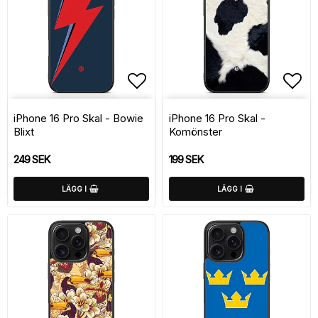
Lägg till i favoritlistan
Lägg
iPhone 16 Pro Skal - Bowie
iPhone 16 Pro Skal -
Blixt
Komönster
249 SEK
199 SEK
LÄGG I
LÄGG I