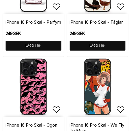
Lägg till i favoritlistan
Lägg
iPhone 16 Pro Skal - Parfym
iPhone 16 Pro Skal - Fåglar
249 SEK
249 SEK
LÄGG I
LÄGG I
Lägg till i favoritlistan
Lägg
iPhone 16 Pro Skal - Ögon
iPhone 16 Pro Skal - We Fly
To Mars