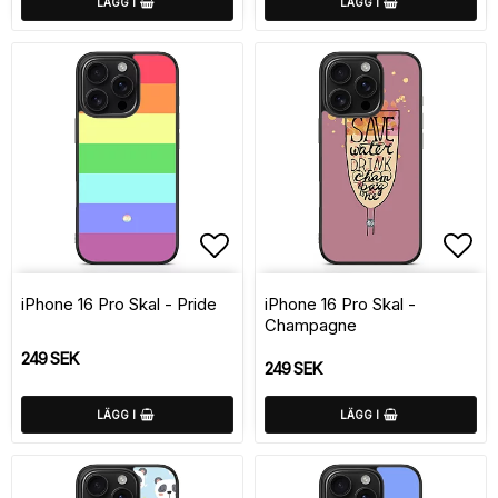
LÄGG I
LÄGG I
Lägg till i favoritlistan
Lägg
iPhone 16 Pro Skal - Pride
iPhone 16 Pro Skal -
Champagne
249 SEK
249 SEK
LÄGG I
LÄGG I