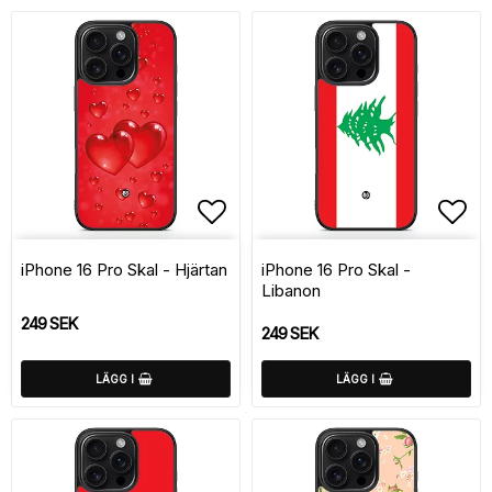
Lägg till i favoritlistan
Lägg
iPhone 16 Pro Skal - Hjärtan
iPhone 16 Pro Skal -
Libanon
249 SEK
249 SEK
LÄGG I
LÄGG I