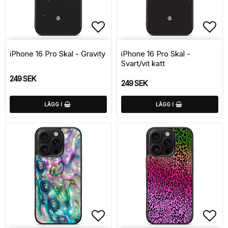
Lägg till i favoritlistan
Lägg
iPhone 16 Pro Skal - Gravity
iPhone 16 Pro Skal -
Svart/vit katt
249 SEK
249 SEK
LÄGG I
LÄGG I