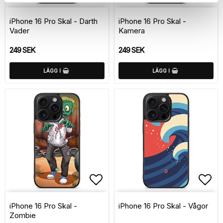
Lägg till i favoritlistan
Lägg
iPhone 16 Pro Skal - Darth
iPhone 16 Pro Skal -
Vader
Kamera
249 SEK
249 SEK
LÄGG I
LÄGG I
Lägg till i favoritlistan
Lägg
iPhone 16 Pro Skal -
iPhone 16 Pro Skal - Vågor
Zombie