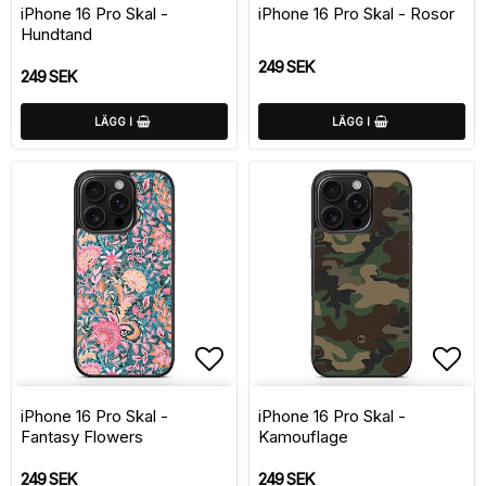
iPhone 16 Pro Skal -
iPhone 16 Pro Skal - Rosor
Hundtand
249 SEK
249 SEK
LÄGG I
LÄGG I
Lägg till i favoritlistan
Lägg
iPhone 16 Pro Skal -
iPhone 16 Pro Skal -
Fantasy Flowers
Kamouflage
249 SEK
249 SEK