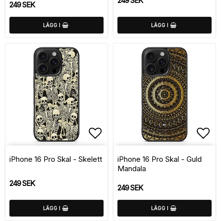
249 SEK
249 SEK
LÄGG I
LÄGG I
Lägg till i favoritlistan
Lägg
iPhone 16 Pro Skal - Skelett
iPhone 16 Pro Skal - Guld
Mandala
249 SEK
249 SEK
LÄGG I
LÄGG I