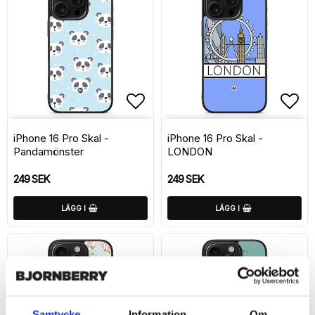
Lägg till i favoritlistan
Lägg
iPhone 16 Pro Skal -
iPhone 16 Pro Skal -
Pandamönster
LONDON
249 SEK
249 SEK
LÄGG I
LÄGG I
Samtycke
Information
Om