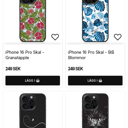
Lägg till i favoritlistan
Lägg
iPhone 16 Pro Skal -
iPhone 16 Pro Skal - Blå
Granatäpple
Blommor
249 SEK
249 SEK
LÄGG I
LÄGG I