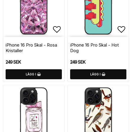
Lägg till i favoritlistan
Lägg
iPhone 16 Pro Skal - Rosa
iPhone 16 Pro Skal - Hot
Kristaller
Dog
249 SEK
249 SEK
LÄGG I
LÄGG I