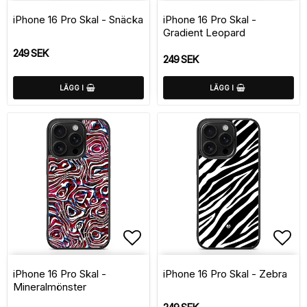
Lägg till i favoritlistan
Lägg
iPhone 16 Pro Skal - Snäcka
iPhone 16 Pro Skal -
Gradient Leopard
249 SEK
249 SEK
LÄGG I
LÄGG I
Lägg till i favoritlistan
Lägg
iPhone 16 Pro Skal -
iPhone 16 Pro Skal - Zebra
Mineralmönster