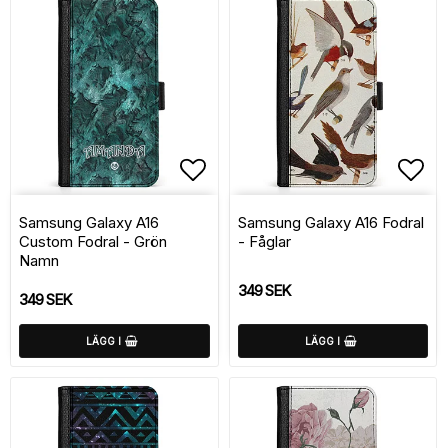
Lägg till i favoritlistan
Lägg
Samsung Galaxy A16
Samsung Galaxy A16 Fodral
Custom Fodral - Grön
- Fåglar
Namn
349 SEK
349 SEK
LÄGG I
LÄGG I