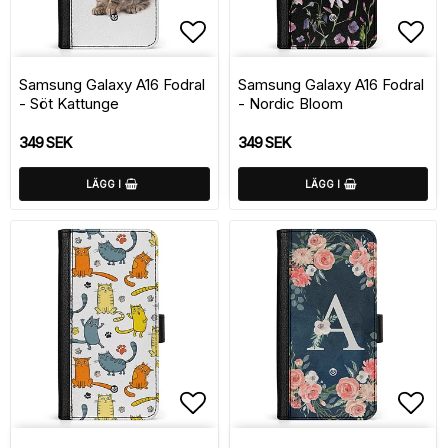
Lägg till i favoritlistan
Lägg
Samsung Galaxy A16 Fodral
Samsung Galaxy A16 Fodral
- Söt Kattunge
- Nordic Bloom
349 SEK
349 SEK
LÄGG I
LÄGG I
Lägg till i favoritlistan
Lägg