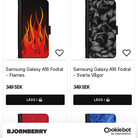
Lägg till i favoritlistan
Lägg
Samsung Galaxy A16 Fodral
Samsung Galaxy A16 Fodral
- Flames
- Svarta Vågor
349 SEK
349 SEK
LÄGG I
LÄGG I