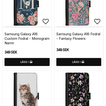
Lägg till i favoritlistan
Lägg
Samsung Galaxy A16
Samsung Galaxy A16 Fodral
Custom Fodral - Monogram
- Fantasy Flowers
Namn
349 SEK
349 SEK
LÄGG I
LÄGG I