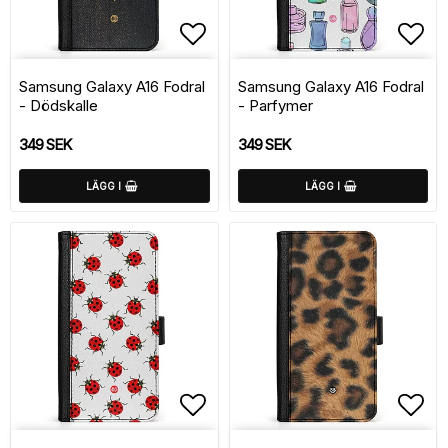
Lägg till i favoritlistan
Lägg
Samsung Galaxy A16 Fodral
Samsung Galaxy A16 Fodral
- Dödskalle
- Parfymer
349 SEK
349 SEK
LÄGG I
LÄGG I
Lägg till i favoritlistan
Lägg