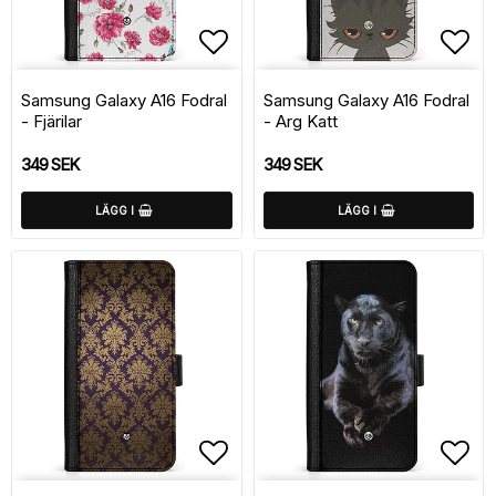
Lägg till i favoritlistan
Lägg
Samsung Galaxy A16 Fodral
Samsung Galaxy A16 Fodral
- Fjärilar
- Arg Katt
349 SEK
349 SEK
LÄGG I
LÄGG I
Lägg till i favoritlistan
Lägg