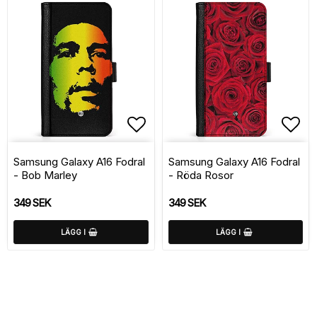
Lägg till i favoritlistan
Lägg
Samsung Galaxy A16 Fodral
Samsung Galaxy A16 Fodral
- Bob Marley
- Röda Rosor
349 SEK
349 SEK
LÄGG I
LÄGG I