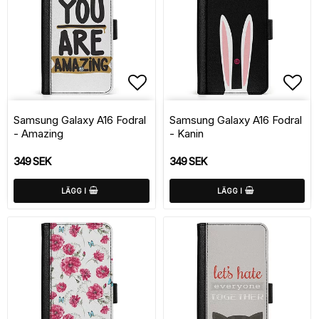
Lägg till i favoritlistan
Lägg
Samsung Galaxy A16 Fodral
Samsung Galaxy A16 Fodral
- Amazing
- Kanin
349 SEK
349 SEK
LÄGG I
LÄGG I