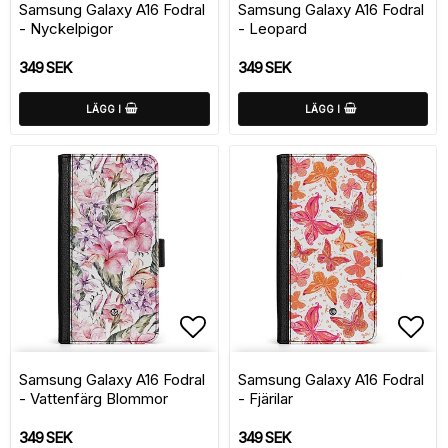
Samsung Galaxy A16 Fodral
Samsung Galaxy A16 Fodral
- Nyckelpigor
- Leopard
349 SEK
349 SEK
LÄGG I
LÄGG I
Lägg till i favoritlistan
Lägg
Samsung Galaxy A16 Fodral
Samsung Galaxy A16 Fodral
- Vattenfärg Blommor
- Fjärilar
349 SEK
349 SEK