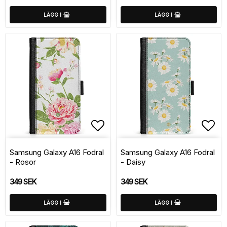
LÄGG I
LÄGG I
Lägg till i favoritlistan
Lägg
Samsung Galaxy A16 Fodral
Samsung Galaxy A16 Fodral
- Rosor
- Daisy
349 SEK
349 SEK
LÄGG I
LÄGG I