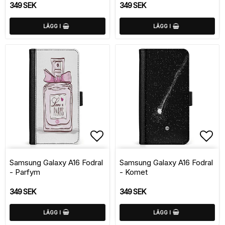
349 SEK
349 SEK
LÄGG I
LÄGG I
Lägg till i favoritlistan
Lägg
Samsung Galaxy A16 Fodral
Samsung Galaxy A16 Fodral
- Parfym
- Komet
349 SEK
349 SEK
LÄGG I
LÄGG I