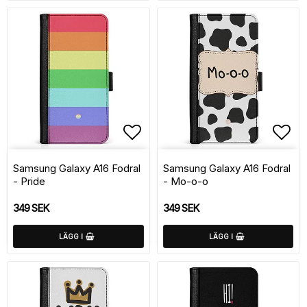
Lägg till i favoritlistan
Lägg
Samsung Galaxy A16 Fodral
Samsung Galaxy A16 Fodral
- Pride
- Mo-o-o
349 SEK
349 SEK
LÄGG I
LÄGG I