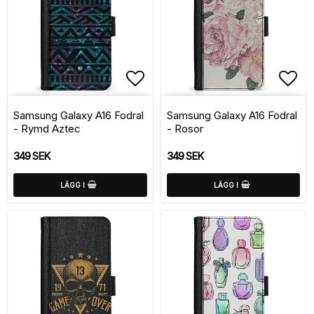
Lägg till i favoritlistan
Lägg
Samsung Galaxy A16 Fodral
Samsung Galaxy A16 Fodral
- Rymd Aztec
- Rosor
349 SEK
349 SEK
LÄGG I
LÄGG I