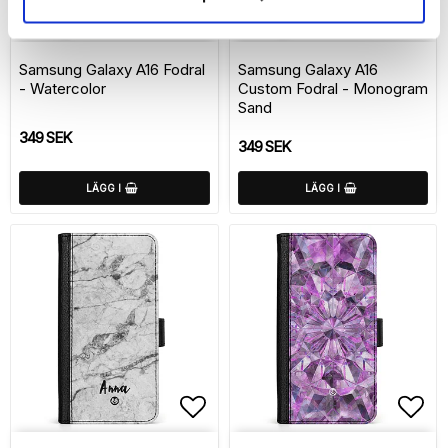
Lägg till i favoritlistan
Lägg
Samsung Galaxy A16 Fodral
Samsung Galaxy A16
- Watercolor
Custom Fodral - Monogram
Sand
349 SEK
349 SEK
LÄGG I
LÄGG I
Lägg till i favoritlistan
Lägg