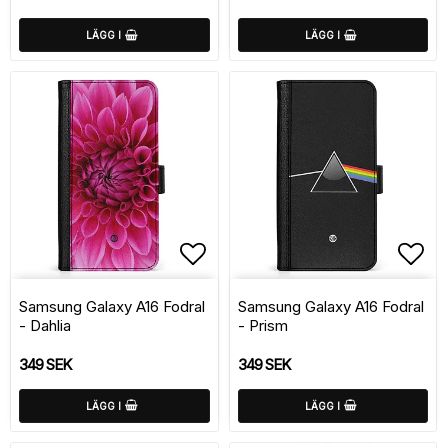
LÄGG I
LÄGG I
Lägg till i favoritlistan
Lägg
Samsung Galaxy A16 Fodral
Samsung Galaxy A16 Fodral
- Dahlia
- Prism
349 SEK
349 SEK
LÄGG I
LÄGG I