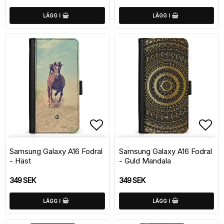
LÄGG I
LÄGG I
Lägg till i favoritlistan
Lägg
Samsung Galaxy A16 Fodral
Samsung Galaxy A16 Fodral
- Häst
- Guld Mandala
349 SEK
349 SEK
LÄGG I
LÄGG I