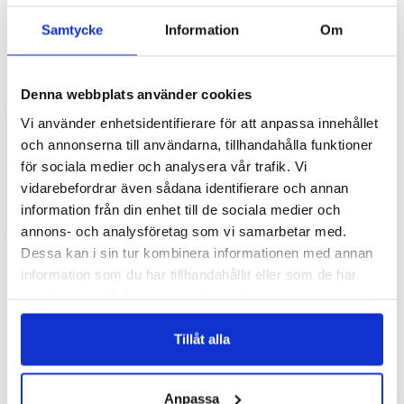
Samtycke
Information
Om
Denna webbplats använder cookies
Lägg till i favoritlistan
Lägg
Vi använder enhetsidentifierare för att anpassa innehållet
Samsung Galaxy A16 Fodral
Samsung Galaxy A16 Fodral
och annonserna till användarna, tillhandahålla funktioner
- Hjärtan
- Blå Vintage
för sociala medier och analysera vår trafik. Vi
349 SEK
349 SEK
vidarebefordrar även sådana identifierare och annan
information från din enhet till de sociala medier och
LÄGG I
LÄGG I
annons- och analysföretag som vi samarbetar med.
Dessa kan i sin tur kombinera informationen med annan
information som du har tillhandahållit eller som de har
samlat in när du har använt deras tjänster.
Tillåt alla
Anpassa