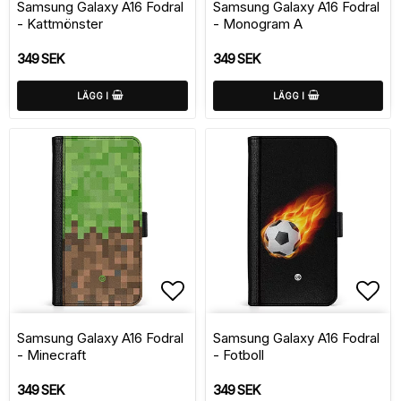
Samsung Galaxy A16 Fodral
Samsung Galaxy A16 Fodral
- Kattmönster
- Monogram A
349 SEK
349 SEK
LÄGG I
LÄGG I
Lägg till i favoritlistan
Lägg
Samsung Galaxy A16 Fodral
Samsung Galaxy A16 Fodral
- Minecraft
- Fotboll
349 SEK
349 SEK