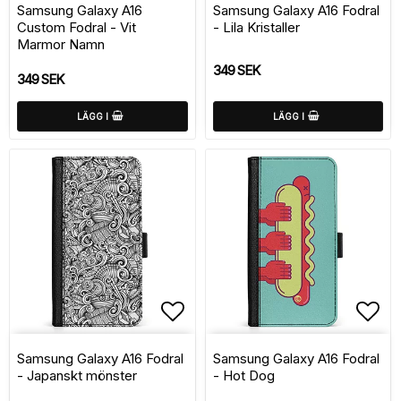
Samsung Galaxy A16
Samsung Galaxy A16 Fodral
Custom Fodral - Vit
- Lila Kristaller
Marmor Namn
349 SEK
349 SEK
LÄGG I
LÄGG I
Lägg till i favoritlistan
Lägg
Samsung Galaxy A16 Fodral
Samsung Galaxy A16 Fodral
- Japanskt mönster
- Hot Dog