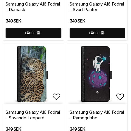
Samsung Galaxy A16 Fodral
Samsung Galaxy A16 Fodral
- Damask
- Svart Panter
349 SEK
349 SEK
LÄGG I
LÄGG I
Lägg till i favoritlistan
Lägg
Samsung Galaxy A16 Fodral
Samsung Galaxy A16 Fodral
- Sovande Leopard
- Rymdgubbe
349 SEK
349 SEK