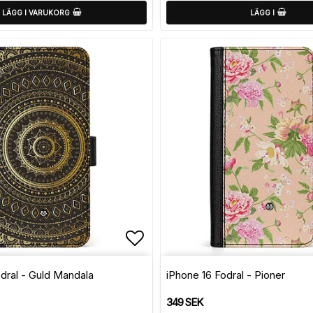
LÄGG I VARUKORG
LÄGG I
avoritlistan
Lägg till i favoritlistan
dral - Guld Mandala
iPhone 16 Fodral - Pioner
349 SEK