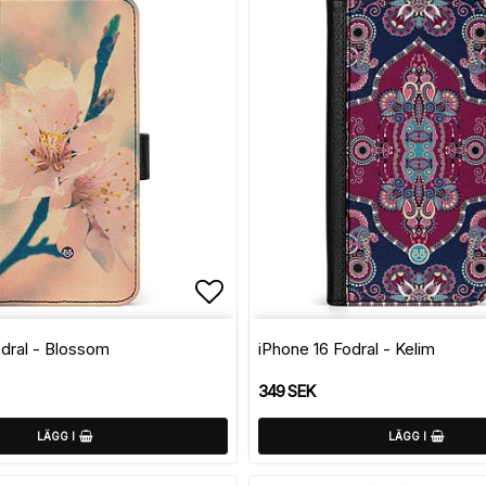
avoritlistan
Lägg till i favoritlistan
odral - Blossom
iPhone 16 Fodral - Kelim
349 SEK
LÄGG I
LÄGG I