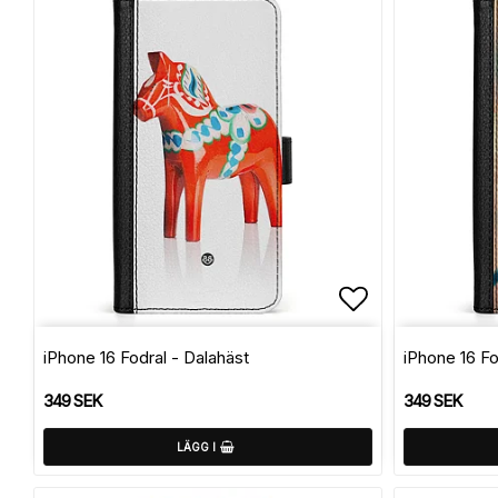
Lägg till i f
iPhone 16 Fodral - Dalahäst
iPhone 16 F
349 SEK
349 SEK
LÄGG I