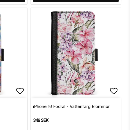
Lägg till i favoritlistan
Lägg t
iPhone 16 Fodral - Vattenfärg Blommor
349 SEK