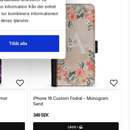
n information från din enhet
 tur kombinera informationen
deras tjänster.
Tillåt alla
Lägg till i favoritlistan
Lägg t
mmor
iPhone 16 Custom Fodral - Monogram
Sand
349 SEK
LÄGG I