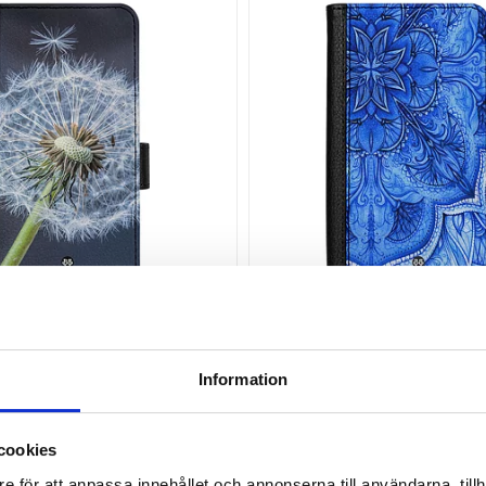
avoritlistan
Lägg till i favoritlistan
odral - Maskros
iPhone 16 Fodral - Blå Vintage
Information
349 SEK
LÄGG I
LÄGG I
cookies
e för att anpassa innehållet och annonserna till användarna, tillh