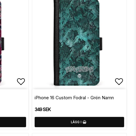
Lägg till i favoritlistan
Lägg t
iPhone 16 Custom Fodral - Grön Namn
349 SEK
LÄGG I