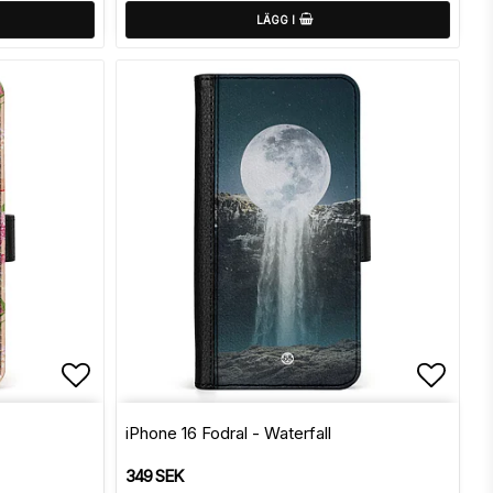
LÄGG I
Lägg till i favoritlistan
Lägg t
iPhone 16 Fodral - Waterfall
349 SEK