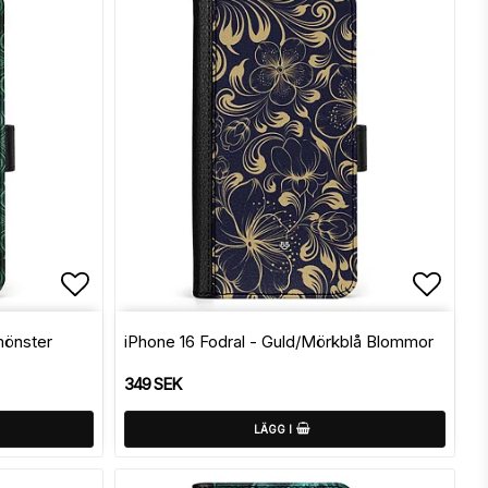
Lägg till i favoritlistan
Lägg t
mönster
iPhone 16 Fodral - Guld/Mörkblå Blommor
349 SEK
LÄGG I