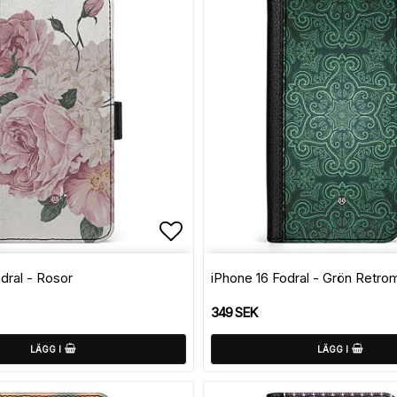
avoritlistan
Lägg till i favoritlistan
dral - Rosor
iPhone 16 Fodral - Grön Retro
349 SEK
LÄGG I
LÄGG I