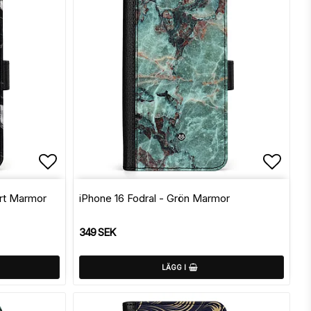
Lägg till i favoritlistan
Lägg t
art Marmor
iPhone 16 Fodral - Grön Marmor
349 SEK
LÄGG I