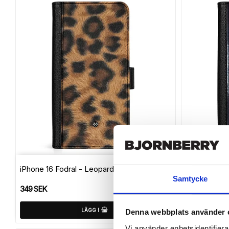
Lägg till i f
iPhone 16 Fodral - Leopard
iPhone 16 F
Samtycke
349 SEK
349 SEK
LÄGG I
Denna webbplats använder 
Vi använder enhetsidentifierar