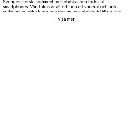
Sveriges största sortiment av mobilskal och fodral till
smartphones. Vårt fokus är att erbjuda ett varierat och unikt
sortiment av olika typer och design av mobilskydd till de allra
flesta smartphones på marknaden.
Visa mer
Hos oss hittar du unika, specialdesignade mobilfodral och skal
till alla populära mobilmodeller, exempelvis:
iPhone
,
Samsung
,
Sony
,
Huawei
,
OnePlus
,
HTC
,
LG
,
Motorola
,
Google
,
Nokia
&
Xiaomi
. När du klickar på din egen mobilmodell, om du
exempelvis har iPhone 14, kan du botanisera bland våra
egendesignade skal, plånboksfodral, samt hitta skärmskydd som
passar just din modell.
Varumärket Bjornberry säljs endast online därför är det viktigt för
oss att kunden känner sig trygg i vår webbutik. Hos oss ska det
alltid vara snabbt och smidigt att handla, därför jobbar vi
dagligen för korta leveranstider. I vår webbutik har vi SSL-
certifikat för din säkerhet och erbjuder säkra betalningar genom
Klarna, där det även erbjuds kostnadsfri faktura.
iPhone skal & Samsung fodral 2024 – populära skal
just nu
Vi arbetar ständigt med att utöka designs, olika typer av
mobilskydd och telefonmodeller vi erbjuder produkter till. Några
av våra just nu populära modeller nu under våren 2024 är:
iPhone 15 Skal
,
iPhone 15 Pro Fodral
,
iPhone 14 Skal
,
Samsung