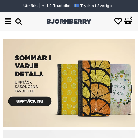
Utmärkt | ⭐ 4.3 Trustpilot
Tryckta i Sverige
0