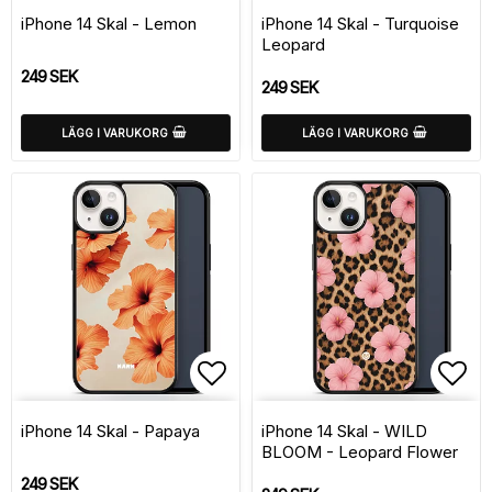
Lägg till i favoritlistan
Lägg
iPhone 14 Skal - Lemon
iPhone 14 Skal - Turquoise
Leopard
249 SEK
249 SEK
LÄGG I VARUKORG
LÄGG I VARUKORG
Lägg till i favoritlistan
Lägg
iPhone 14 Skal - Papaya
iPhone 14 Skal - WILD
BLOOM - Leopard Flower
249 SEK