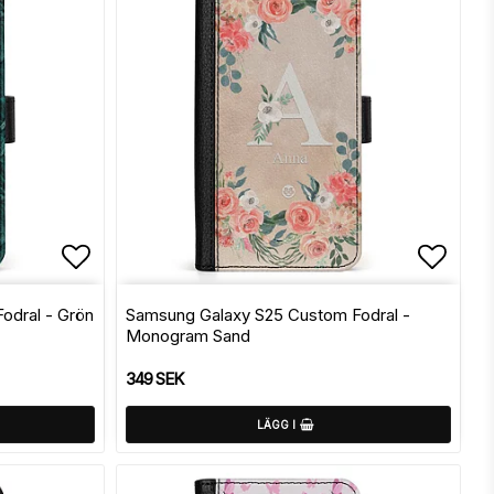
Lägg till i favoritlistan
Lägg t
odral - Grön
Samsung Galaxy S25 Custom Fodral -
Monogram Sand
349 SEK
LÄGG I