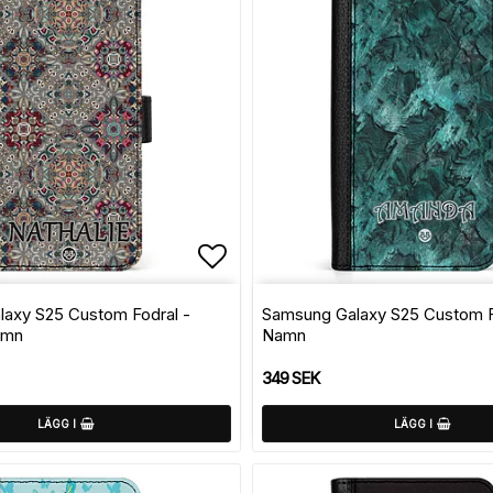
avoritlistan
Lägg till i favoritlistan
axy S25 Custom Fodral -
Samsung Galaxy S25 Custom F
amn
Namn
349 SEK
LÄGG I
LÄGG I