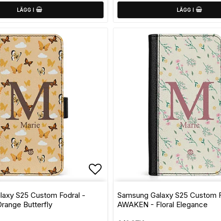
LÄGG I
LÄGG I
avoritlistan
Lägg till i favoritlistan
axy S25 Custom Fodral -
Samsung Galaxy S25 Custom F
ange Butterfly
AWAKEN - Floral Elegance