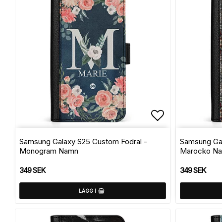
Lägg till i f
Samsung Galaxy S25 Custom Fodral -
Samsung Gal
Monogram Namn
Marocko N
349 SEK
349 SEK
LÄGG I