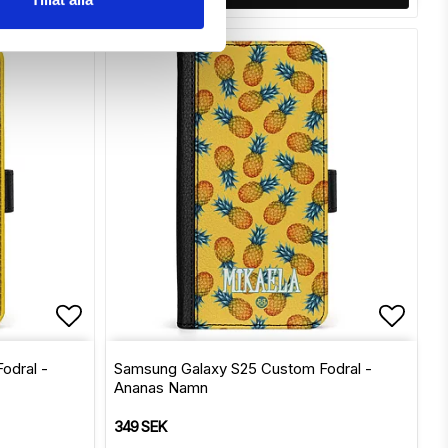
Lägg till i favoritlistan
Lägg t
odral -
Samsung Galaxy S25 Custom Fodral -
Ananas Namn
349 SEK