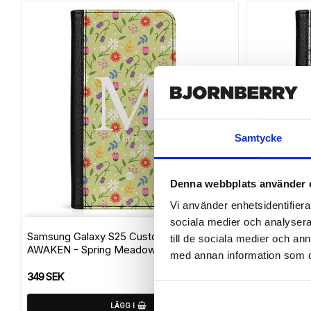
Samtycke
Denna webbplats använder 
Vi använder enhetsidentifierar
Lägg till i f
sociala medier och analysera 
Samsung Galaxy S25 Custom Fodral -
Samsung Gal
till de sociala medier och a
AWAKEN - Spring Meadow
Marmor Na
med annan information som du 
349 SEK
349 SEK
LÄGG I