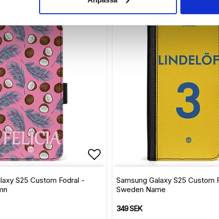
avoritlistan
Lägg till i favoritlistan
axy S25 Custom Fodral -
Samsung Galaxy S25 Custom F
mn
Sweden Name
349 SEK