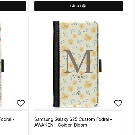
LÄGG I
Lägg till i favoritlistan
Lägg t
odral -
Samsung Galaxy S25 Custom Fodral -
AWAKEN - Golden Bloom