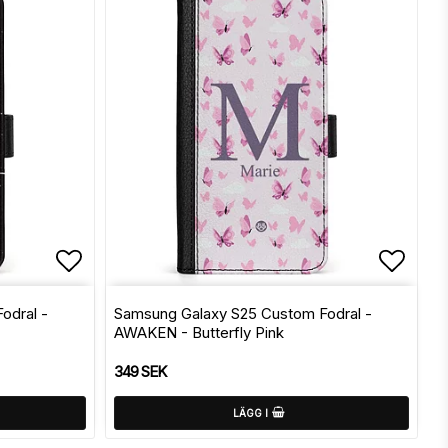
Lägg till i favoritlistan
Lägg t
odral -
Samsung Galaxy S25 Custom Fodral -
AWAKEN - Butterfly Pink
349 SEK
LÄGG I