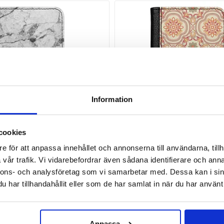
Information
cookies
e för att anpassa innehållet och annonserna till användarna, tillh
avoritlistan
Lägg till i favoritlistan
vår trafik. Vi vidarebefordrar även sådana identifierare och anna
axy S25 Custom Fodral - Vit
Samsung Galaxy S25 Custom F
nnons- och analysföretag som vi samarbetar med. Dessa kan i sin
mn
Kakel Namn
har tillhandahållit eller som de har samlat in när du har använt 
349 SEK
LÄGG I
LÄGG I
Anpassa