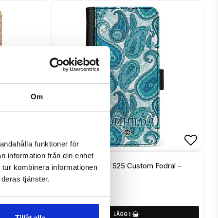
Om
andahålla funktioner för
Lägg till i favoritlistan
Lägg t
n information från din enhet
odral -
Samsung Galaxy S25 Custom Fodral -
 tur kombinera informationen
Paisley Namn
deras tjänster.
349 SEK
LÄGG I
Tillåt alla