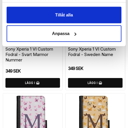
samlat in när du har använt deras tjänster.
Tillåt alla
Anpassa
Lägg till i favoritlistan
Lägg
Sony Xperia 1 VI Custom
Sony Xperia 1 VI Custom
Fodral - Svart Marmor
Fodral - Sweden Name
Nummer
349 SEK
349 SEK
LÄGG I
LÄGG I