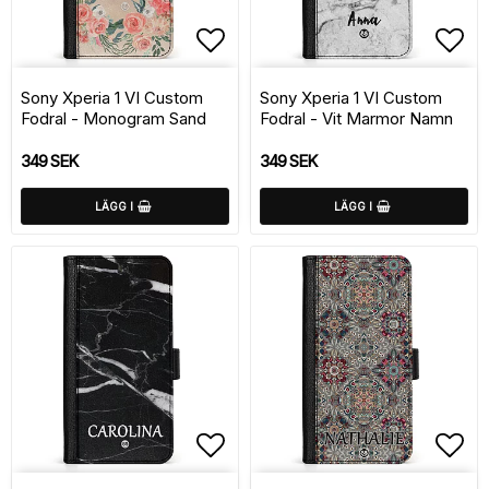
Lägg till i favoritlistan
Lägg
Sony Xperia 1 VI Custom
Sony Xperia 1 VI Custom
Fodral - Monogram Sand
Fodral - Vit Marmor Namn
349 SEK
349 SEK
LÄGG I
LÄGG I
Lägg till i favoritlistan
Lägg