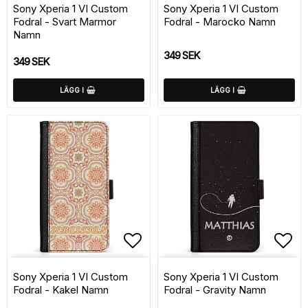
Sony Xperia 1 VI Custom
Sony Xperia 1 VI Custom
Fodral - Svart Marmor
Fodral - Marocko Namn
Namn
349 SEK
349 SEK
LÄGG I
LÄGG I
Lägg till i favoritlistan
Lägg
Sony Xperia 1 VI Custom
Sony Xperia 1 VI Custom
Fodral - Kakel Namn
Fodral - Gravity Namn