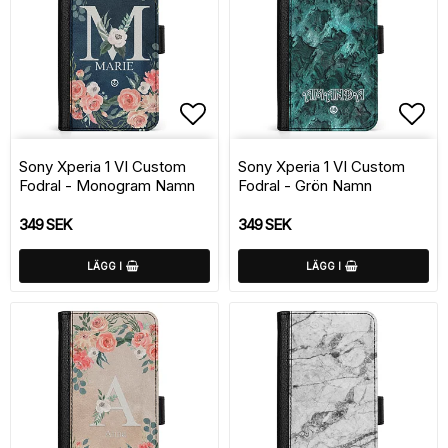
Lägg till i favoritlistan
Lägg
Sony Xperia 1 VI Custom
Sony Xperia 1 VI Custom
Fodral - Monogram Namn
Fodral - Grön Namn
349 SEK
349 SEK
LÄGG I
LÄGG I