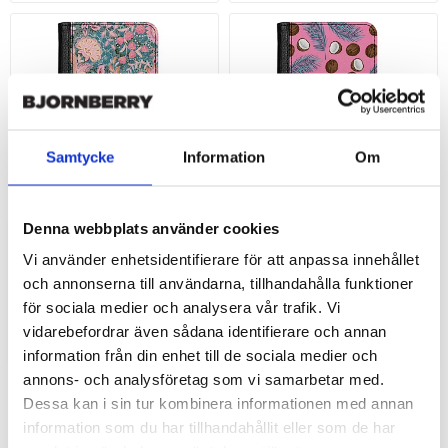
Samtycke
Information
Om
Lägg till i favoritlistan
Lägg
Denna webbplats använder cookies
Sony Xperia 1 VI Custom
Sony Xperia 1 VI Custom
Vi använder enhetsidentifierare för att anpassa innehållet
Fodral - Fantasy Namn
Fodral - Tropiskt Namn
och annonserna till användarna, tillhandahålla funktioner
349 SEK
349 SEK
för sociala medier och analysera vår trafik. Vi
vidarebefordrar även sådana identifierare och annan
LÄGG I
LÄGG I
information från din enhet till de sociala medier och
annons- och analysföretag som vi samarbetar med.
Dessa kan i sin tur kombinera informationen med annan
information som du har tillhandahållit eller som de har