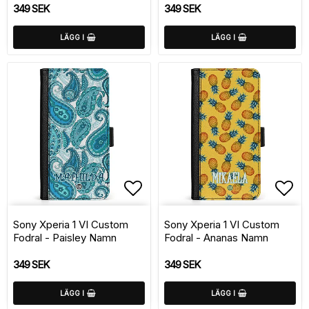
349 SEK
349 SEK
LÄGG I
LÄGG I
Lägg till i favoritlistan
Lägg
Sony Xperia 1 VI Custom
Sony Xperia 1 VI Custom
Fodral - Paisley Namn
Fodral - Ananas Namn
349 SEK
349 SEK
LÄGG I
LÄGG I