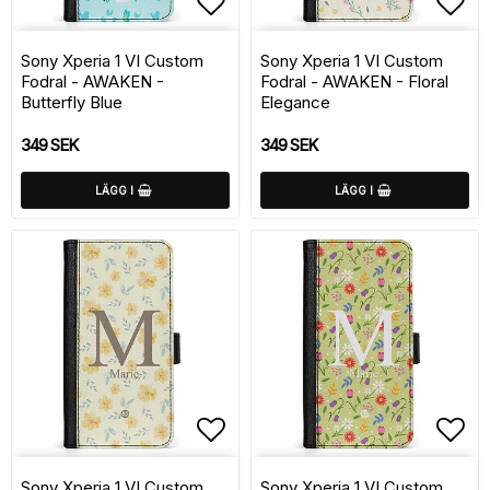
Lägg till i favoritlistan
Lägg
Sony Xperia 1 VI Custom
Sony Xperia 1 VI Custom
Fodral - AWAKEN -
Fodral - AWAKEN - Floral
Butterfly Blue
Elegance
349 SEK
349 SEK
LÄGG I
LÄGG I
Lägg till i favoritlistan
Lägg
Sony Xperia 1 VI Custom
Sony Xperia 1 VI Custom