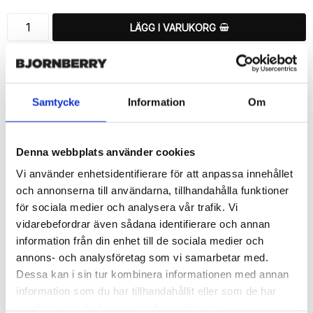
LÄGG I VARUKORG
🚚 Fri hemleverans över 350kr
🚀 Snabb leverans 1-3 dagar.
📦 30 dagar öppet köp.
Samtycke
Information
Om
Tryckta i Sverige.
DELA
Denna webbplats använder cookies
Vi använder enhetsidentifierare för att anpassa innehållet
och annonserna till användarna, tillhandahålla funktioner
för sociala medier och analysera vår trafik. Vi
vidarebefordrar även sådana identifierare och annan
Beskrivning
information från din enhet till de sociala medier och
Art.nr: 56604
annons- och analysföretag som vi samarbetar med.
Snyggt plånboksfodral från Bjornberry med unikt “Tropical 
Dessa kan i sin tur kombinera informationen med annan
Pattern”-mönster, designat för att ge ett bra skydd och passa din 
information som du har tillhandahållit eller som de har
Sony Xperia Z5 Compact perfekt.

samlat in när du har använt deras tjänster.