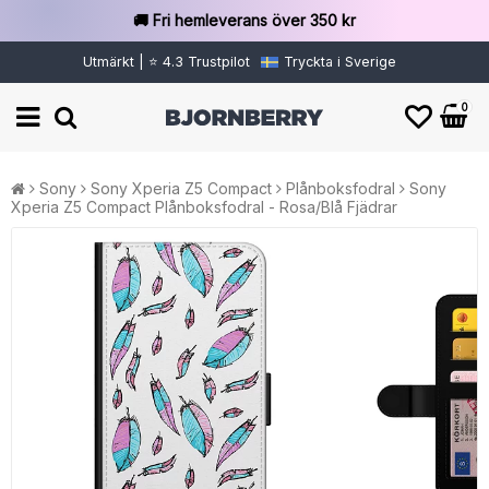
🚚 Fri hemleverans över 350 kr
Utmärkt | ⭐ 4.3 Trustpilot
Tryckta i Sverige
0
Sony
Sony Xperia Z5 Compact
Plånboksfodral
Sony
Xperia Z5 Compact Plånboksfodral - Rosa/Blå Fjädrar