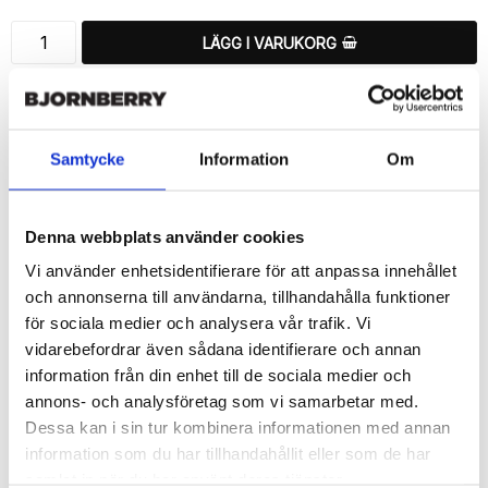
LÄGG I VARUKORG
🚚 Fri hemleverans över 350kr
🚀 Snabb leverans 1-3 dagar.
📦 30 dagar öppet köp.
Samtycke
Information
Om
Tryckta i Sverige.
DELA
Denna webbplats använder cookies
Vi använder enhetsidentifierare för att anpassa innehållet
och annonserna till användarna, tillhandahålla funktioner
för sociala medier och analysera vår trafik. Vi
vidarebefordrar även sådana identifierare och annan
Beskrivning
information från din enhet till de sociala medier och
Art.nr: 14950
annons- och analysföretag som vi samarbetar med.
Snyggt plånboksfodral från Bjornberry med unikt “Rosa/Blå 
Dessa kan i sin tur kombinera informationen med annan
Fjädrar”-mönster, designat för att ge ett bra skydd och passa din 
information som du har tillhandahållit eller som de har
Sony Xperia Z5 Compact perfekt.

samlat in när du har använt deras tjänster.