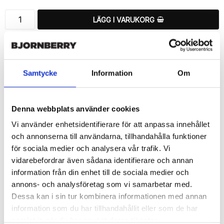
LÄGG I VARUKORG
🚚 Fri hemleverans över 350kr
🚀 Snabb leverans 1-3 dagar.
📦 30 dagar öppet köp.
Samtycke
Information
Om
Tryckta i Sverige.
DELA
Denna webbplats använder cookies
Vi använder enhetsidentifierare för att anpassa innehållet
och annonserna till användarna, tillhandahålla funktioner
för sociala medier och analysera vår trafik. Vi
vidarebefordrar även sådana identifierare och annan
Beskrivning
information från din enhet till de sociala medier och
Art.nr: 46132
annons- och analysföretag som vi samarbetar med.
Snyggt plånboksfodral från Bjornberry med unikt “Regnbågar”-
Dessa kan i sin tur kombinera informationen med annan
mönster, designat för att ge ett bra skydd och passa din Sony 
information som du har tillhandahållit eller som de har
Xperia Z5 Compact perfekt.

samlat in när du har använt deras tjänster.