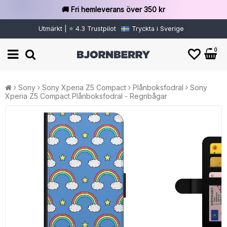
🚚 Fri hemleverans över 350 kr
Utmärkt | ⭐ 4.3 Trustpilot
Tryckta i Sverige
0
Sony
Sony Xperia Z5 Compact
Plånboksfodral
Sony
Xperia Z5 Compact Plånboksfodral - Regnbågar