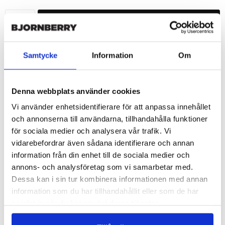
LÄGG I VARUKORG
🚚 Fri hemleverans över 350kr
Samtycke
Information
Om
🚀 Snabb leverans 1-3 dagar.
📦 30 dagar öppet köp.
Tryckta i Sverige.
Denna webbplats använder cookies
Vi använder enhetsidentifierare för att anpassa innehållet
och annonserna till användarna, tillhandahålla funktioner
Beskrivning
för sociala medier och analysera vår trafik. Vi
vidarebefordrar även sådana identifierare och annan
Art.nr: 202445
information från din enhet till de sociala medier och
Snyggt plånboksfodral från Bjornberry med unikt “Rayan”-
annons- och analysföretag som vi samarbetar med.
mönster, designat för att ge ett bra skydd och passa din Sony 
Xperia Z5 Compact perfekt.

Dessa kan i sin tur kombinera informationen med annan
information som du har tillhandahållit eller som de har
Denna mobilväska är mycket smidig då den har funktionen att 
fungera som ett skyddande fodral men samtidigt som en 
samlat in när du har använt deras tjänster.
plånbok. Detta gör att du på ett smart sätt kan förvara din Sony 
Xperia Z5 Compact, pengar, kreditkort, identifikation på ett och 
Visa mer