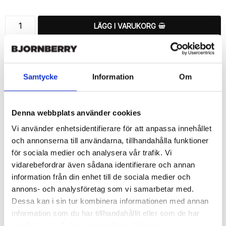
LÄGG I VARUKORG
🚚 Fri hemleverans över 350kr
🚀 Snabb leverans 1-3 dagar.
📦 30 dagar öppet köp.
Samtycke
Information
Om
Tryckta i Sverige.
DELA
Denna webbplats använder cookies
Vi använder enhetsidentifierare för att anpassa innehållet
och annonserna till användarna, tillhandahålla funktioner
för sociala medier och analysera vår trafik. Vi
vidarebefordrar även sådana identifierare och annan
Beskrivning
information från din enhet till de sociala medier och
Art.nr: 18516
annons- och analysföretag som vi samarbetar med.
Dessa kan i sin tur kombinera informationen med annan
Snyggt plånboksfodral från Bjornberry med unikt “Present 
Snöre”-mönster, designat för att ge ett bra skydd och passa din 
information som du har tillhandahållit eller som de har
Sony Xperia Z5 Compact perfekt.

samlat in när du har använt deras tjänster.