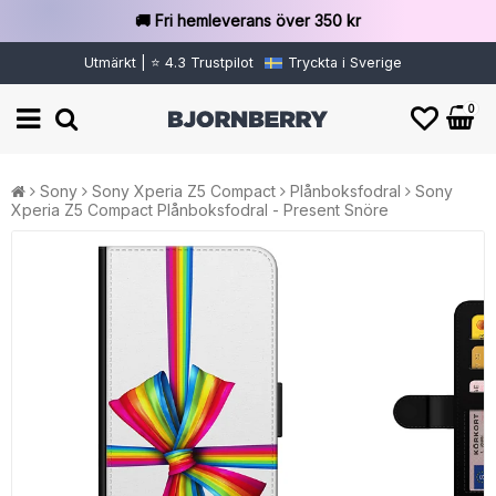
🚚 Fri hemleverans över 350 kr
Utmärkt | ⭐ 4.3 Trustpilot
Tryckta i Sverige
0
Sony
Sony Xperia Z5 Compact
Plånboksfodral
Sony
Xperia Z5 Compact Plånboksfodral - Present Snöre