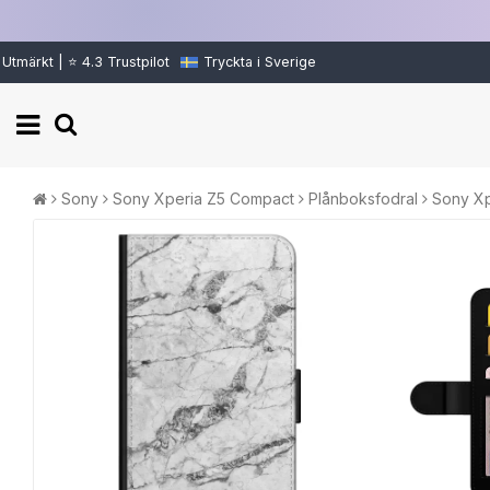
Utmärkt | ⭐ 4.3 Trustpilot
Tryckta i Sverige
Sony
Sony Xperia Z5 Compact
Plånboksfodral
Sony Xp