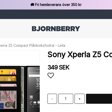
🚚 Fri hemleverans över 350 kr
eria Z5 Compact Plånboksfodral - Leila
Sony Xperia Z5 Co
349 SEK
Lägg till i favoritlista
-
+