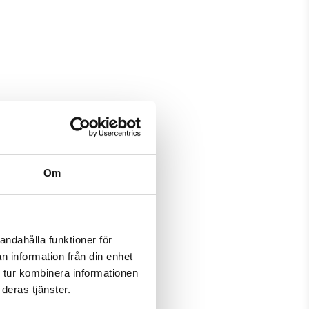
Om
andahålla funktioner för
n information från din enhet
h passa din Sony Xperia Z5 
 tur kombinera informationen
deras tjänster.
amtidigt som en plånbok. Detta 