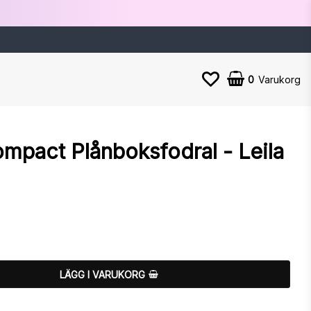
0
Varukorg
mpact Plånboksfodral - Leila
n
LÄGG I VARUKORG