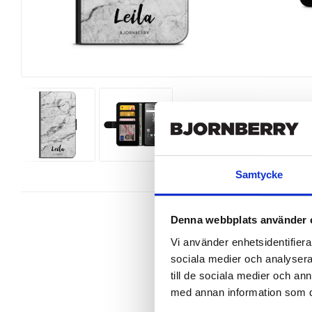
Samtycke
Denna webbplats använder 
Vi använder enhetsidentifierar
sociala medier och analysera 
Snyggt plånboksfodral från Bjornb
till de sociala medier och a
Compact perfekt.

med annan information som du 
Denna mobilväska är mycket smidig