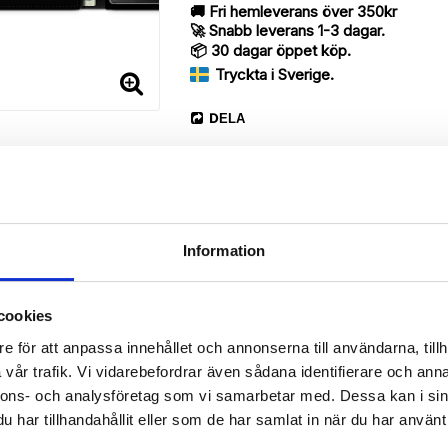
🚚 Fri hemleverans över 350kr
🚀 Snabb leverans 1-3 dagar.
📦 30 dagar öppet köp.
Tryckta i Sverige.
DELA
Information
cookies
Beskrivning
e för att anpassa innehållet och annonserna till användarna, tillh
Art.nr: 181277
vår trafik. Vi vidarebefordrar även sådana identifierare och anna
erry med unikt “Leila”-mönster, designat för att ge ett bra skydd oc
nnons- och analysföretag som vi samarbetar med. Dessa kan i sin
har tillhandahållit eller som de har samlat in när du har använt 
 då den har funktionen att fungera som ett skyddande fodral men s