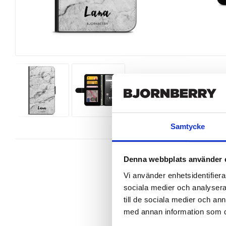
Samtycke
Denna webbplats använder 
Vi använder enhetsidentifierar
sociala medier och analysera 
Snyggt plånboksfodral från Bjornb
till de sociala medier och a
Compact perfekt.

med annan information som du 
Denna mobilväska är mycket smidig