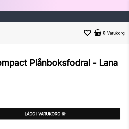
0
Varukorg
mpact Plånboksfodral - Lana
n
LÄGG I VARUKORG