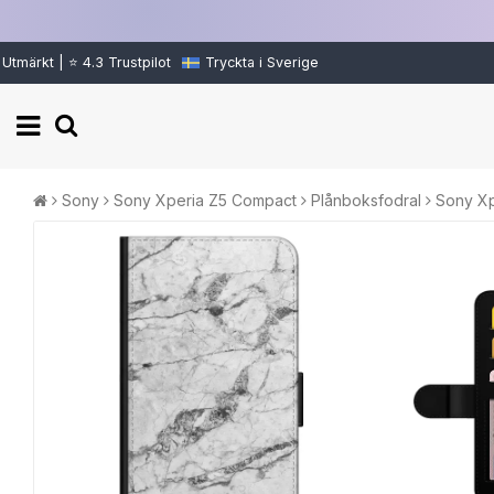
Utmärkt | ⭐ 4.3 Trustpilot
Tryckta i Sverige
Sony
Sony Xperia Z5 Compact
Plånboksfodral
Sony Xp