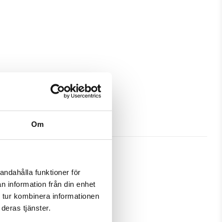
Om
andahålla funktioner för
n information från din enhet
h passa din Sony Xperia Z5 
 tur kombinera informationen
deras tjänster.
amtidigt som en plånbok. Detta 