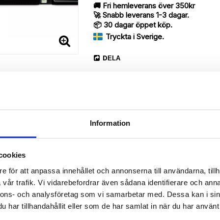
🚚 Fri hemleverans över 350kr
🚀 Snabb leverans 1-3 dagar.
📦 30 dagar öppet köp.
Tryckta i Sverige.
DELA
Information
cookies
Beskrivning
e för att anpassa innehållet och annonserna till användarna, tillh
Art.nr: 180381
vår trafik. Vi vidarebefordrar även sådana identifierare och anna
erry med unikt “Lana”-mönster, designat för att ge ett bra skydd oc
nnons- och analysföretag som vi samarbetar med. Dessa kan i sin
har tillhandahållit eller som de har samlat in när du har använt 
 då den har funktionen att fungera som ett skyddande fodral men s