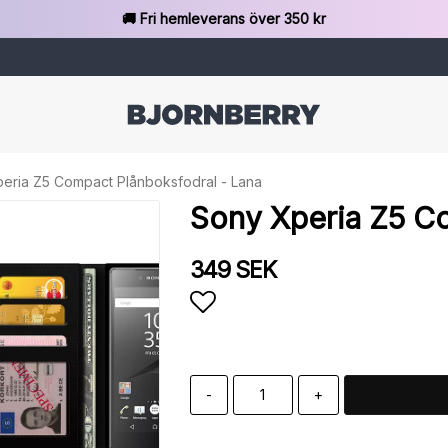
🚚 Fri hemleverans över 350 kr
eria Z5 Compact Plånboksfodral - Lana
Sony Xperia Z5 Co
349 SEK
Lägg till i favoritlista
-
+