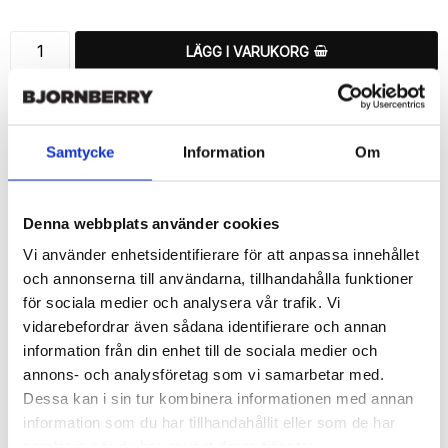
LÄGG I VARUKORG
🚚 Fri hemleverans över 350kr
🚀 Snabb leverans 1-3 dagar.
📦 30 dagar öppet köp.
Samtycke
Information
Om
Tryckta i Sverige.
DELA
Denna webbplats använder cookies
Vi använder enhetsidentifierare för att anpassa innehållet
och annonserna till användarna, tillhandahålla funktioner
för sociala medier och analysera vår trafik. Vi
vidarebefordrar även sådana identifierare och annan
Beskrivning
information från din enhet till de sociala medier och
Art.nr: 180269
annons- och analysföretag som vi samarbetar med.
Dessa kan i sin tur kombinera informationen med annan
Snyggt plånboksfodral från Bjornberry med unikt “Lamis”-
mönster, designat för att ge ett bra skydd och passa din Sony 
information som du har tillhandahållit eller som de har
Xperia Z5 Compact perfekt.

samlat in när du har använt deras tjänster.