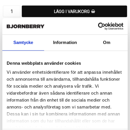
LÄGG I VARUKORG
🚚 Fri hemleverans över 350kr
🚀 Snabb leverans 1-3 dagar.
📦 30 dagar öppet köp.
Samtycke
Information
Om
Tryckta i Sverige.
DELA
Denna webbplats använder cookies
Vi använder enhetsidentifierare för att anpassa innehållet
och annonserna till användarna, tillhandahålla funktioner
för sociala medier och analysera vår trafik. Vi
vidarebefordrar även sådana identifierare och annan
Beskrivning
information från din enhet till de sociala medier och
Art.nr: 14395
annons- och analysföretag som vi samarbetar med.
Snyggt plånboksfodral från Bjornberry med unikt “LA Händer”-
Dessa kan i sin tur kombinera informationen med annan
mönster, designat för att ge ett bra skydd och passa din Sony 
information som du har tillhandahållit eller som de har
Xperia Z5 Compact perfekt.

samlat in när du har använt deras tjänster.