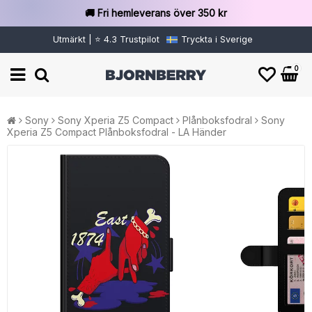
🚚 Fri hemleverans över 350 kr
Utmärkt | ⭐ 4.3 Trustpilot
Tryckta i Sverige
0
Sony
Sony Xperia Z5 Compact
Plånboksfodral
Sony
Xperia Z5 Compact Plånboksfodral - LA Händer