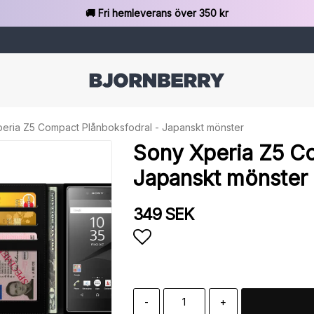
🚚 Fri hemleverans över 350 kr
eria Z5 Compact Plånboksfodral - Japanskt mönster
Sony Xperia Z5 C
Japanskt mönster
349 SEK
Lägg till i favoritlista
-
+