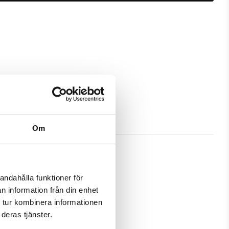
Om
andahålla funktioner för
n information från din enhet
bra skydd och passa din Sony 
 tur kombinera informationen
deras tjänster.
amtidigt som en plånbok. Detta 
å ett och samma ställe.
