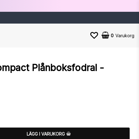
0
Varukorg
ompact Plånboksfodral -
n
LÄGG I VARUKORG