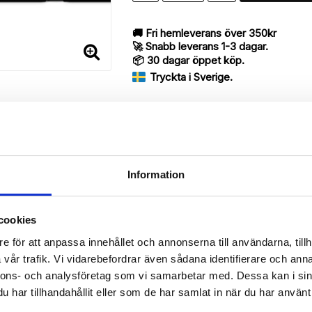
🚚 Fri hemleverans över 350kr
🚀 Snabb leverans 1-3 dagar.
📦 30 dagar öppet köp.
Tryckta i Sverige.
DELA
Information
Beskrivning
cookies
Art.nr: 11973
e för att anpassa innehållet och annonserna till användarna, tillh
vår trafik. Vi vidarebefordrar även sådana identifierare och anna
erry med unikt “Japanskt mönster”-mönster, designat för att ge ett 
nnons- och analysföretag som vi samarbetar med. Dessa kan i sin
har tillhandahållit eller som de har samlat in när du har använt 
 då den har funktionen att fungera som ett skyddande fodral men s
rvara din Sony Xperia Z5 Compact, pengar, kreditkort, identifikation p