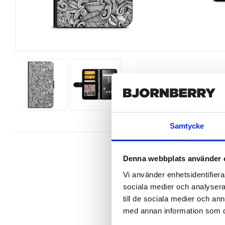
Samtycke
Denna webbplats använder 
Vi använder enhetsidentifierar
sociala medier och analysera 
Snyggt plånboksfodral från Bjornb
Xperia Z5 Compact perfekt.

till de sociala medier och a
med annan information som du 
Denna mobilväska är mycket smidig
gör att du på ett smart sätt kan fö