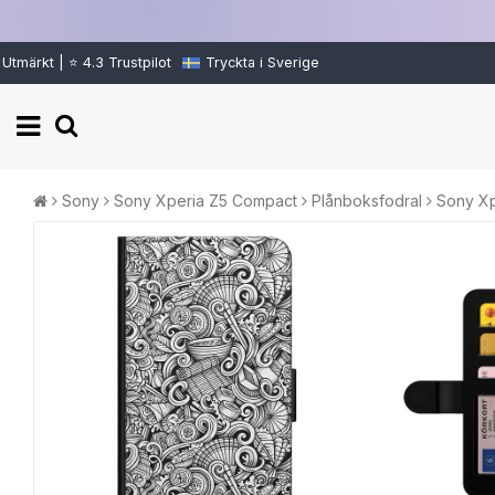
Utmärkt | ⭐ 4.3 Trustpilot
Tryckta i Sverige
Sony
Sony Xperia Z5 Compact
Plånboksfodral
Sony Xp