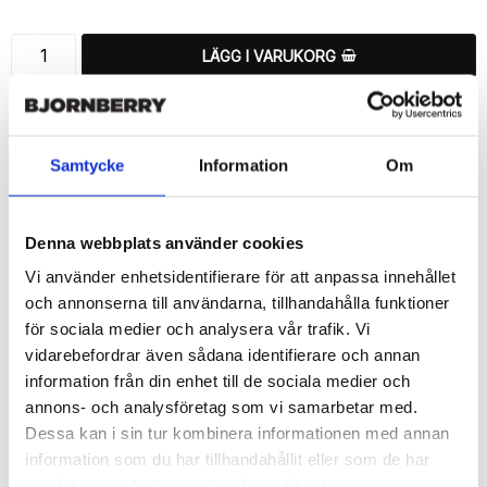
LÄGG I VARUKORG
🚚 Fri hemleverans över 350kr
🚀 Snabb leverans 1-3 dagar.
📦 30 dagar öppet köp.
Samtycke
Information
Om
Tryckta i Sverige.
DELA
Denna webbplats använder cookies
Vi använder enhetsidentifierare för att anpassa innehållet
och annonserna till användarna, tillhandahålla funktioner
för sociala medier och analysera vår trafik. Vi
vidarebefordrar även sådana identifierare och annan
Beskrivning
information från din enhet till de sociala medier och
Art.nr: 170301
annons- och analysföretag som vi samarbetar med.
Dessa kan i sin tur kombinera informationen med annan
Snyggt plånboksfodral från Bjornberry med unikt “Ingrid”-
mönster, designat för att ge ett bra skydd och passa din Sony 
information som du har tillhandahållit eller som de har
Xperia Z5 Compact perfekt.

samlat in när du har använt deras tjänster.