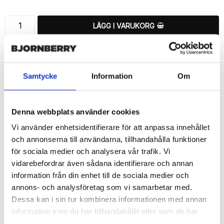
LÄGG I VARUKORG
🚚 Fri hemleverans över 350kr
🚀 Snabb leverans 1-3 dagar.
📦 30 dagar öppet köp.
Samtycke
Information
Om
Tryckta i Sverige.
DELA
Denna webbplats använder cookies
Vi använder enhetsidentifierare för att anpassa innehållet
och annonserna till användarna, tillhandahålla funktioner
för sociala medier och analysera vår trafik. Vi
vidarebefordrar även sådana identifierare och annan
Beskrivning
information från din enhet till de sociala medier och
Art.nr: 294657
annons- och analysföretag som vi samarbetar med.
Dessa kan i sin tur kombinera informationen med annan
Snyggt plånboksfodral från Bjornberry med unikt “Heraldisk 
Lilja”-mönster, designat för att ge ett bra skydd och passa din 
information som du har tillhandahållit eller som de har
Sony Xperia Z5 Compact perfekt.

samlat in när du har använt deras tjänster.