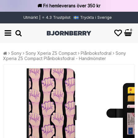
🚚 Fri hemleverans över 350 kr
Utmärkt | ⭐ 4.3 Trustpilot
Tryckta i Sverige
0
Sony
Sony Xperia Z5 Compact
Plånboksfodral
Sony
Xperia Z5 Compact Plånboksfodral - Handmönster