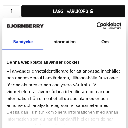
LÄGG I VARUKORG
🚚 Fri hemleverans över 350kr
🚀 Snabb leverans 1-3 dagar.
📦 30 dagar öppet köp.
Samtycke
Information
Om
Tryckta i Sverige.
DELA
Denna webbplats använder cookies
Vi använder enhetsidentifierare för att anpassa innehållet
och annonserna till användarna, tillhandahålla funktioner
för sociala medier och analysera vår trafik. Vi
vidarebefordrar även sådana identifierare och annan
Beskrivning
information från din enhet till de sociala medier och
Art.nr: 46398
annons- och analysföretag som vi samarbetar med.
Snyggt plånboksfodral från Bjornberry med unikt 
Dessa kan i sin tur kombinera informationen med annan
“Handmönster”-mönster, designat för att ge ett bra skydd och 
information som du har tillhandahållit eller som de har
passa din Sony Xperia Z5 Compact perfekt.

samlat in när du har använt deras tjänster.