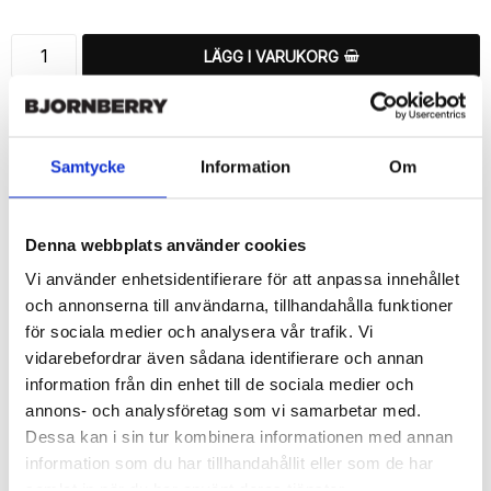
LÄGG I VARUKORG
🚚 Fri hemleverans över 350kr
🚀 Snabb leverans 1-3 dagar.
📦 30 dagar öppet köp.
Samtycke
Information
Om
Tryckta i Sverige.
DELA
Denna webbplats använder cookies
Vi använder enhetsidentifierare för att anpassa innehållet
och annonserna till användarna, tillhandahålla funktioner
för sociala medier och analysera vår trafik. Vi
vidarebefordrar även sådana identifierare och annan
Beskrivning
information från din enhet till de sociala medier och
Art.nr: 149469
annons- och analysföretag som vi samarbetar med.
Dessa kan i sin tur kombinera informationen med annan
Snyggt plånboksfodral från Bjornberry med unikt “Blenda”-
mönster, designat för att ge ett bra skydd och passa din Sony 
information som du har tillhandahållit eller som de har
Xperia Z5 Compact perfekt.

samlat in när du har använt deras tjänster.