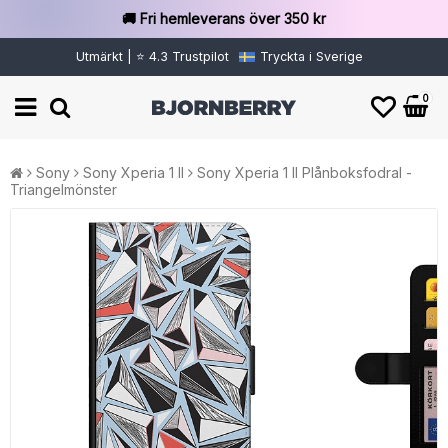
🚚 Fri hemleverans över 350 kr
Utmärkt | ⭐ 4.3 Trustpilot
Tryckta i Sverige
0
Sony
Sony Xperia 1 II
Sony Xperia 1 II Plånboksfodral -
Triangelmönster