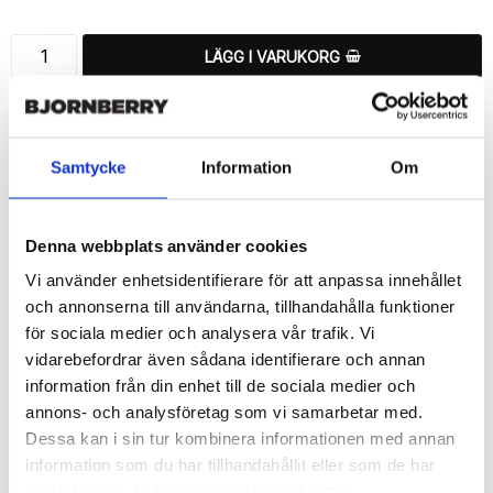
LÄGG I VARUKORG
🚚 Fri hemleverans över 350kr
🚀 Snabb leverans 1-3 dagar.
📦 30 dagar öppet köp.
Samtycke
Information
Om
Tryckta i Sverige.
DELA
Denna webbplats använder cookies
Vi använder enhetsidentifierare för att anpassa innehållet
och annonserna till användarna, tillhandahålla funktioner
för sociala medier och analysera vår trafik. Vi
vidarebefordrar även sådana identifierare och annan
Beskrivning
information från din enhet till de sociala medier och
Art.nr: 720317
annons- och analysföretag som vi samarbetar med.
Dessa kan i sin tur kombinera informationen med annan
Ett snyggt plånboksfodral från Bjornberry med ett unikt schysst 
“Triangelmönster”-motiv, designat för att ge ett bra skydd och 
information som du har tillhandahållit eller som de har
passa din Sony Xperia 1 II perfekt.

samlat in när du har använt deras tjänster.