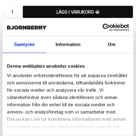
LÄGG I VARUKORG
🚚 Fri hemleverans över 350kr
🚀 Snabb leverans 1-3 dagar.
📦 30 dagar öppet köp.
Samtycke
Information
Om
Tryckta i Sverige.
DELA
Denna webbplats använder cookies
Vi använder enhetsidentifierare för att anpassa innehållet
och annonserna till användarna, tillhandahålla funktioner
för sociala medier och analysera vår trafik. Vi
vidarebefordrar även sådana identifierare och annan
Beskrivning
information från din enhet till de sociala medier och
Art.nr: 720565
annons- och analysföretag som vi samarbetar med.
Ett snyggt plånboksfodral från Bjornberry med ett unikt schysst 
Dessa kan i sin tur kombinera informationen med annan
“Switzerland”-motiv, designat för att ge ett bra skydd och passa 
information som du har tillhandahållit eller som de har
din Sony Xperia 1 II perfekt.

samlat in när du har använt deras tjänster.