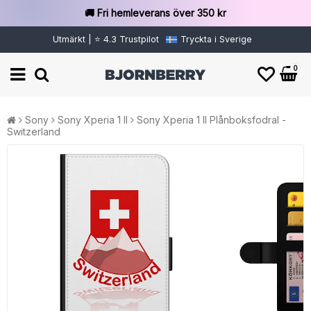
🚚 Fri hemleverans över 350 kr
Utmärkt | ⭐ 4.3 Trustpilot
Tryckta i Sverige
0
Sony
Sony Xperia 1 II
Sony Xperia 1 II Plånboksfodral -
Switzerland