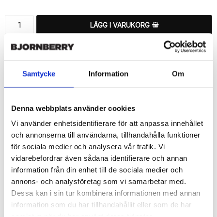
LÄGG I VARUKORG
🚚 Fri hemleverans över 350kr
🚀 Snabb leverans 1-3 dagar.
📦 30 dagar öppet köp.
Samtycke
Information
Om
Tryckta i Sverige.
DELA
Denna webbplats använder cookies
Vi använder enhetsidentifierare för att anpassa innehållet
och annonserna till användarna, tillhandahålla funktioner
för sociala medier och analysera vår trafik. Vi
vidarebefordrar även sådana identifierare och annan
Beskrivning
information från din enhet till de sociala medier och
Art.nr: 720610
annons- och analysföretag som vi samarbetar med.
Dessa kan i sin tur kombinera informationen med annan
Ett snyggt plånboksfodral från Bjornberry med ett unikt schysst 
“Öga”-motiv, designat för att ge ett bra skydd och passa din 
information som du har tillhandahållit eller som de har
Sony Xperia 1 II perfekt.

samlat in när du har använt deras tjänster.