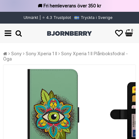
🚚 Fri hemleverans över 350 kr
Utmärkt | ⭐ 4.3 Trustpilot
Tryckta i Sverige
0
Sony
Sony Xperia 1 II
Sony Xperia 1 II Plånboksfodral -
Öga