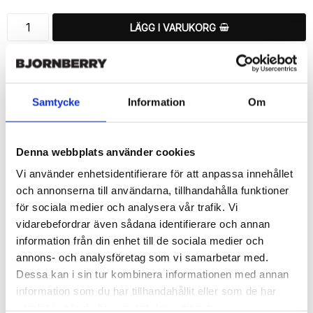
LÄGG I VARUKORG
🚚 Fri hemleverans över 350kr
🚀 Snabb leverans 1-3 dagar.
📦 30 dagar öppet köp.
Samtycke
Information
Om
Tryckta i Sverige.
DELA
Denna webbplats använder cookies
Vi använder enhetsidentifierare för att anpassa innehållet
och annonserna till användarna, tillhandahålla funktioner
för sociala medier och analysera vår trafik. Vi
vidarebefordrar även sådana identifierare och annan
Beskrivning
information från din enhet till de sociala medier och
Art.nr: 721096
annons- och analysföretag som vi samarbetar med.
Ett snyggt plånboksfodral från Bjornberry med ett unikt schysst 
Dessa kan i sin tur kombinera informationen med annan
“Monika”-motiv, designat för att ge ett bra skydd och passa din 
information som du har tillhandahållit eller som de har
Sony Xperia 1 II perfekt.

samlat in när du har använt deras tjänster.