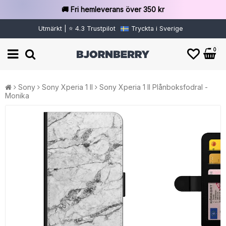
🚚 Fri hemleverans över 350 kr
Utmärkt | ⭐ 4.3 Trustpilot
Tryckta i Sverige
0
Sony
Sony Xperia 1 II
Sony Xperia 1 II Plånboksfodral -
Monika