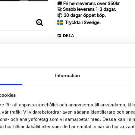
🚚 Fri hemleverans över 350kr
🚀 Snabb leverans 1-3 dagar.
📦 30 dagar öppet köp.
Tryckta i Sverige.
DELA
Information
Beskrivning
cookies
Art.nr: 721091
e för att anpassa innehållet och annonserna till användarna, tillh
vår trafik. Vi vidarebefordrar även sådana identifierare och anna
rnberry med ett unikt schysst “Mira”-motiv, designat för att ge ett b
nnons- och analysföretag som vi samarbetar med. Dessa kan i sin
har tillhandahållit eller som de har samlat in när du har använt 
 då den har funktionen att fungera som ett skyddande fodral men s
vara din Sony Xperia 1 II, pengar, kreditkort, identifikation på ett och