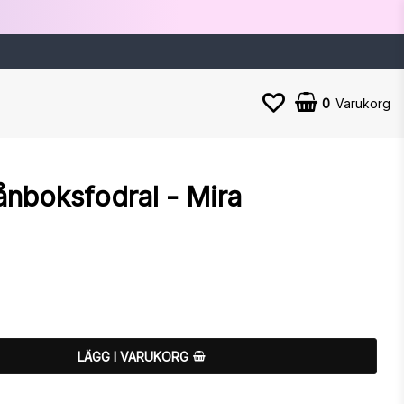
0
Varukorg
lånboksfodral - Mira
n
LÄGG I VARUKORG