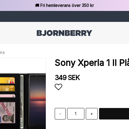
🚚 Fri hemleverans över 350 kr
ira
Sony Xperia 1 II P
349 SEK
Lägg till i favoritlista
-
+