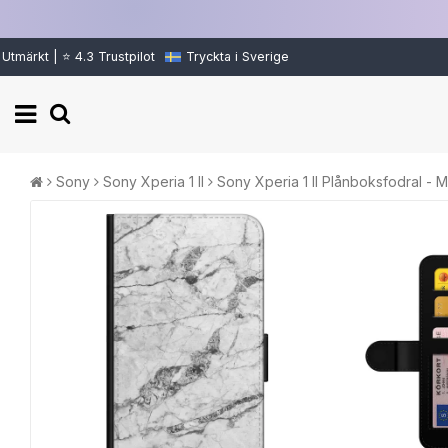
Utmärkt | ⭐ 4.3 Trustpilot
Tryckta i Sverige
Sony
Sony Xperia 1 II
Sony Xperia 1 II Plånboksfodral - M