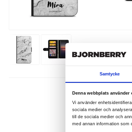
Samtycke
Denna webbplats använder 
Vi använder enhetsidentifierar
sociala medier och analysera 
Ett snyggt plånboksfodral från Bjo
Xperia 1 II perfekt.

till de sociala medier och a
med annan information som du 
Denna mobilväska är mycket smidig
gör att du på ett smart sätt kan för