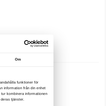
Om
andahålla funktioner för
n information från din enhet
ra skydd och passa din Sony 
 tur kombinera informationen
deras tjänster.
amtidigt som en plånbok. Detta 
 samma ställe.
