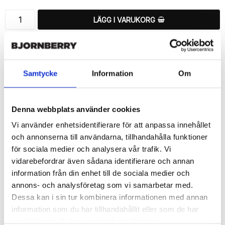
LÄGG I VARUKORG
🚚 Fri hemleverans över 350kr
🚀 Snabb leverans 1-3 dagar.
📦 30 dagar öppet köp.
Samtycke
Information
Om
Tryckta i Sverige.
DELA
Denna webbplats använder cookies
Vi använder enhetsidentifierare för att anpassa innehållet
och annonserna till användarna, tillhandahålla funktioner
för sociala medier och analysera vår trafik. Vi
vidarebefordrar även sådana identifierare och annan
Beskrivning
information från din enhet till de sociala medier och
Art.nr: 721051
annons- och analysföretag som vi samarbetar med.
Ett snyggt plånboksfodral från Bjornberry med ett unikt schysst 
Dessa kan i sin tur kombinera informationen med annan
“Marta”-motiv, designat för att ge ett bra skydd och passa din 
information som du har tillhandahållit eller som de har
Sony Xperia 1 II perfekt.

samlat in när du har använt deras tjänster.