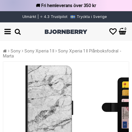
🚚 Fri hemleverans över 350 kr
Utmärkt | ⭐ 4.3 Trustpilot
Tryckta i Sverige
0
Sony
Sony Xperia 1 II
Sony Xperia 1 II Plånboksfodral -
Marta