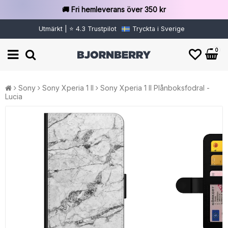
🚚 Fri hemleverans över 350 kr
Utmärkt | ⭐ 4.3 Trustpilot
Tryckta i Sverige
0
Sony
Sony Xperia 1 II
Sony Xperia 1 II Plånboksfodral -
Lucia