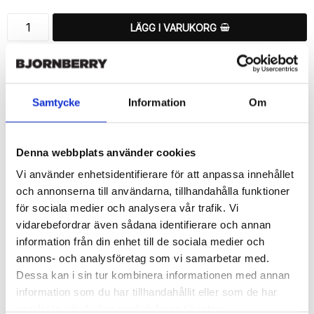
LÄGG I VARUKORG
🚚 Fri hemleverans över 350kr
🚀 Snabb leverans 1-3 dagar.
📦 30 dagar öppet köp.
Samtycke
Information
Om
Tryckta i Sverige.
DELA
Denna webbplats använder cookies
Vi använder enhetsidentifierare för att anpassa innehållet
och annonserna till användarna, tillhandahålla funktioner
för sociala medier och analysera vår trafik. Vi
vidarebefordrar även sådana identifierare och annan
Beskrivning
information från din enhet till de sociala medier och
Art.nr: 721036
annons- och analysföretag som vi samarbetar med.
Ett snyggt plånboksfodral från Bjornberry med ett unikt schysst 
Dessa kan i sin tur kombinera informationen med annan
“Lucia”-motiv, designat för att ge ett bra skydd och passa din 
information som du har tillhandahållit eller som de har
Sony Xperia 1 II perfekt.

samlat in när du har använt deras tjänster.