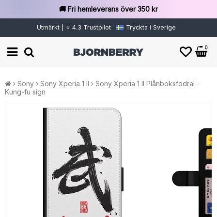
🚚 Fri hemleverans över 350 kr
Utmärkt | ⭐ 4.3 Trustpilot
Tryckta i Sverige
0
Sony
Sony Xperia 1 II
Sony Xperia 1 II Plånboksfodral -
Kung-fu sign