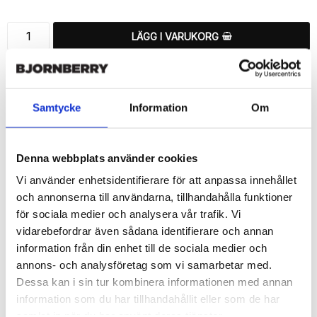
LÄGG I VARUKORG
🚚 Fri hemleverans över 350kr
🚀 Snabb leverans 1-3 dagar.
📦 30 dagar öppet köp.
Samtycke
Information
Om
Tryckta i Sverige.
DELA
Denna webbplats använder cookies
Vi använder enhetsidentifierare för att anpassa innehållet
och annonserna till användarna, tillhandahålla funktioner
för sociala medier och analysera vår trafik. Vi
vidarebefordrar även sådana identifierare och annan
Beskrivning
information från din enhet till de sociala medier och
Art.nr: 720642
annons- och analysföretag som vi samarbetar med.
Dessa kan i sin tur kombinera informationen med annan
Ett snyggt plånboksfodral från Bjornberry med ett unikt schysst 
“Kung-fu sign”-motiv, designat för att ge ett bra skydd och 
information som du har tillhandahållit eller som de har
passa din Sony Xperia 1 II perfekt.

samlat in när du har använt deras tjänster.