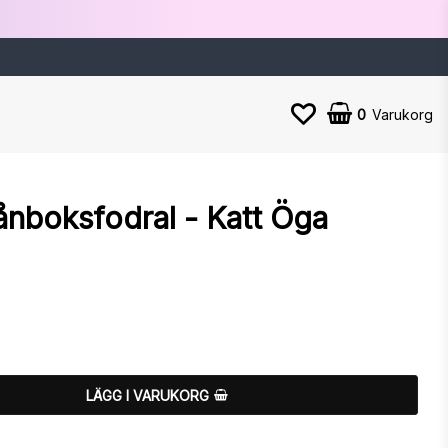
0
Varukorg
lånboksfodral - Katt Öga
n
LÄGG I VARUKORG