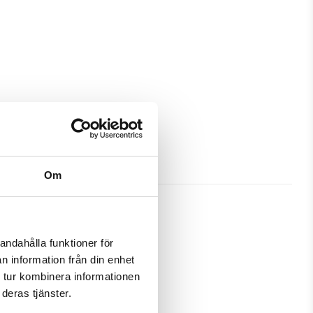
Om
andahålla funktioner för
n information från din enhet
tt bra skydd och passa din Sony 
 tur kombinera informationen
deras tjänster.
amtidigt som en plånbok. Detta 
 samma ställe.
