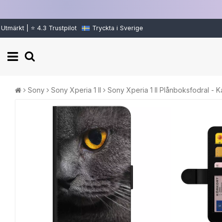
Utmärkt | ⭐ 4.3 Trustpilot
Tryckta i Sverige
Sony
Sony Xperia 1 II
Sony Xperia 1 II Plånboksfodral - K