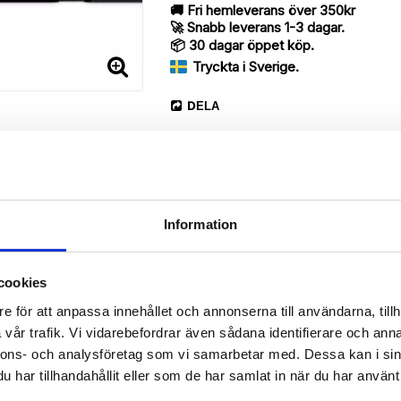
🚚 Fri hemleverans över 350kr
🚀 Snabb leverans 1-3 dagar.
📦 30 dagar öppet köp.
Tryckta i Sverige.
DELA
Information
Beskrivning
cookies
Art.nr: 720389
e för att anpassa innehållet och annonserna till användarna, tillh
vår trafik. Vi vidarebefordrar även sådana identifierare och anna
rnberry med ett unikt schysst “Katt Öga”-motiv, designat för att ge e
nnons- och analysföretag som vi samarbetar med. Dessa kan i sin
har tillhandahållit eller som de har samlat in när du har använt 
 då den har funktionen att fungera som ett skyddande fodral men s
vara din Sony Xperia 1 II, pengar, kreditkort, identifikation på ett och