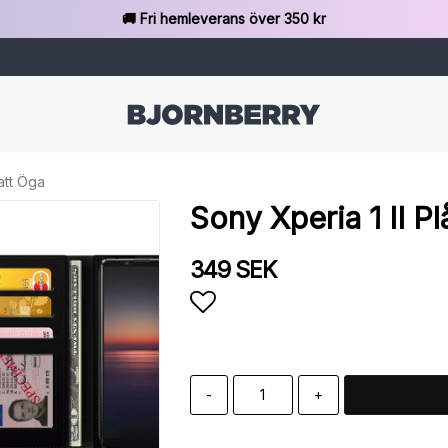
🚚 Fri hemleverans över 350 kr
att Öga
Sony Xperia 1 II P
349 SEK
Lägg till i favoritlista
-
+