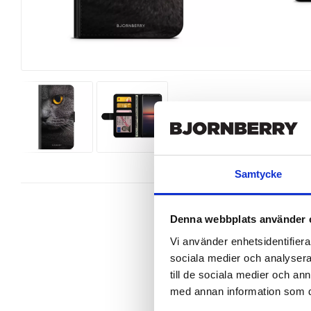
Samtycke
Denna webbplats använder 
Vi använder enhetsidentifierar
sociala medier och analysera 
Ett snyggt plånboksfodral från Bjo
Xperia 1 II perfekt.

till de sociala medier och a
med annan information som du 
Denna mobilväska är mycket smidig
gör att du på ett smart sätt kan för