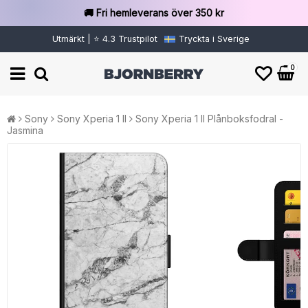
🚚 Fri hemleverans över 350 kr
Utmärkt | ⭐ 4.3 Trustpilot
Tryckta i Sverige
0
Sony
Sony Xperia 1 II
Sony Xperia 1 II Plånboksfodral -
Jasmina