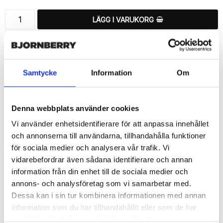
LÄGG I VARUKORG
🚚 Fri hemleverans över 350kr
🚀 Snabb leverans 1-3 dagar.
📦 30 dagar öppet köp.
Samtycke
Information
Om
Tryckta i Sverige.
DELA
Denna webbplats använder cookies
Vi använder enhetsidentifierare för att anpassa innehållet
och annonserna till användarna, tillhandahålla funktioner
för sociala medier och analysera vår trafik. Vi
vidarebefordrar även sådana identifierare och annan
Beskrivning
information från din enhet till de sociala medier och
Art.nr: 720916
annons- och analysföretag som vi samarbetar med.
Ett snyggt plånboksfodral från Bjornberry med ett unikt schysst 
Dessa kan i sin tur kombinera informationen med annan
“Jasmina”-motiv, designat för att ge ett bra skydd och passa din 
information som du har tillhandahållit eller som de har
Sony Xperia 1 II perfekt.

samlat in när du har använt deras tjänster.