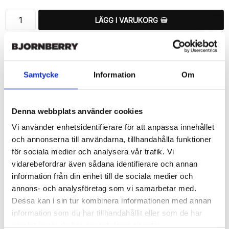
LÄGG I VARUKORG
🚚 Fri hemleverans över 350kr
🚀 Snabb leverans 1-3 dagar.
📦 30 dagar öppet köp.
Samtycke
Information
Om
Tryckta i Sverige.
DELA
Denna webbplats använder cookies
Vi använder enhetsidentifierare för att anpassa innehållet
och annonserna till användarna, tillhandahålla funktioner
för sociala medier och analysera vår trafik. Vi
vidarebefordrar även sådana identifierare och annan
Beskrivning
information från din enhet till de sociala medier och
Art.nr: 720639
annons- och analysföretag som vi samarbetar med.
Ett snyggt plånboksfodral från Bjornberry med ett unikt schysst 
Dessa kan i sin tur kombinera informationen med annan
“Häst”-motiv, designat för att ge ett bra skydd och passa din 
information som du har tillhandahållit eller som de har
Sony Xperia 1 II perfekt.

samlat in när du har använt deras tjänster.