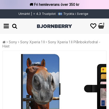
🚚 Fri hemleverans över 350 kr
Utmärkt | ⭐ 4.3 Trustpilot
Tryckta i Sverige
0
Sony
Sony Xperia 1 II
Sony Xperia 1 II Plånboksfodral -
Häst