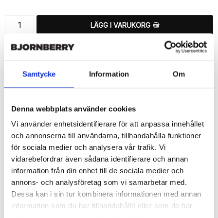
LÄGG I VARUKORG
🚚 Fri hemleverans över 350kr
🚀 Snabb leverans 1-3 dagar.
📦 30 dagar öppet köp.
Samtycke
Information
Om
Tryckta i Sverige.
DELA
Denna webbplats använder cookies
Vi använder enhetsidentifierare för att anpassa innehållet
och annonserna till användarna, tillhandahålla funktioner
för sociala medier och analysera vår trafik. Vi
vidarebefordrar även sådana identifierare och annan
Beskrivning
information från din enhet till de sociala medier och
Art.nr: 720447
annons- och analysföretag som vi samarbetar med.
Dessa kan i sin tur kombinera informationen med annan
Ett snyggt plånboksfodral från Bjornberry med ett unikt schysst 
“Guldiga Ananas”-motiv, designat för att ge ett bra skydd och 
information som du har tillhandahållit eller som de har
passa din Sony Xperia 1 II perfekt.

samlat in när du har använt deras tjänster.