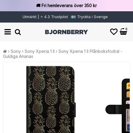
🚚 Fri hemleverans över 350 kr
Utmärkt | ⭐ 4.3 Trustpilot
Tryckta i Sverige
0
Sony
Sony Xperia 1 II
Sony Xperia 1 II Plånboksfodral -
Guldiga Ananas