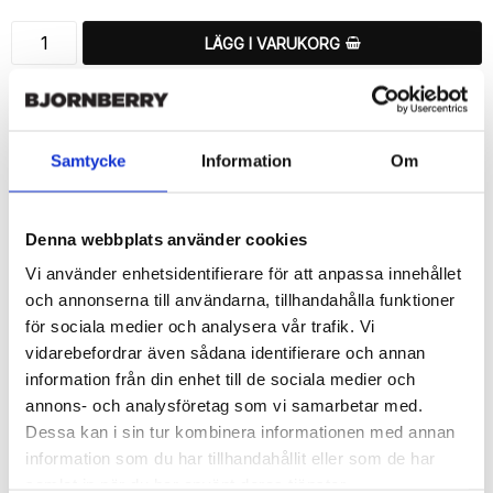
LÄGG I VARUKORG
🚚 Fri hemleverans över 350kr
🚀 Snabb leverans 1-3 dagar.
📦 30 dagar öppet köp.
Samtycke
Information
Om
Tryckta i Sverige.
DELA
Denna webbplats använder cookies
Vi använder enhetsidentifierare för att anpassa innehållet
och annonserna till användarna, tillhandahålla funktioner
för sociala medier och analysera vår trafik. Vi
vidarebefordrar även sådana identifierare och annan
Beskrivning
information från din enhet till de sociala medier och
Art.nr: 720351
annons- och analysföretag som vi samarbetar med.
Ett snyggt plånboksfodral från Bjornberry med ett unikt schysst 
Dessa kan i sin tur kombinera informationen med annan
“Gravity”-motiv, designat för att ge ett bra skydd och passa din 
information som du har tillhandahållit eller som de har
Sony Xperia 1 II perfekt.

samlat in när du har använt deras tjänster.