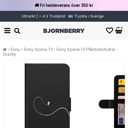
🚚 Fri hemleverans över 350 kr
Utmärkt | ⭐ 4.3 Trustpilot
Tryckta i Sverige
0
Sony
Sony Xperia 1 II
Sony Xperia 1 II Plånboksfodral -
Gravity