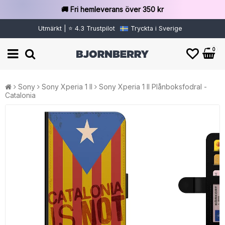
🚚 Fri hemleverans över 350 kr
Utmärkt | ⭐ 4.3 Trustpilot
Tryckta i Sverige
0
Sony
Sony Xperia 1 II
Sony Xperia 1 II Plånboksfodral -
Catalonia