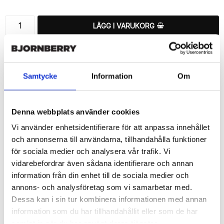
LÄGG I VARUKORG
🚚 Fri hemleverans över 350kr
🚀 Snabb leverans 1-3 dagar.
📦 30 dagar öppet köp.
Samtycke
Information
Om
Tryckta i Sverige.
DELA
Denna webbplats använder cookies
Vi använder enhetsidentifierare för att anpassa innehållet
och annonserna till användarna, tillhandahålla funktioner
för sociala medier och analysera vår trafik. Vi
vidarebefordrar även sådana identifierare och annan
Beskrivning
information från din enhet till de sociala medier och
Art.nr: 720552
annons- och analysföretag som vi samarbetar med.
Dessa kan i sin tur kombinera informationen med annan
Ett snyggt plånboksfodral från Bjornberry med ett unikt schysst 
“Catalonia”-motiv, designat för att ge ett bra skydd och passa 
information som du har tillhandahållit eller som de har
din Sony Xperia 1 II perfekt.

samlat in när du har använt deras tjänster.