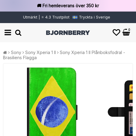
🚚 Fri hemleverans över 350 kr
Utmärkt | ⭐ 4.3 Trustpilot
Tryckta i Sverige
0
Sony
Sony Xperia 1 II
Sony Xperia 1 II Plånboksfodral -
Brasiliens Flagga