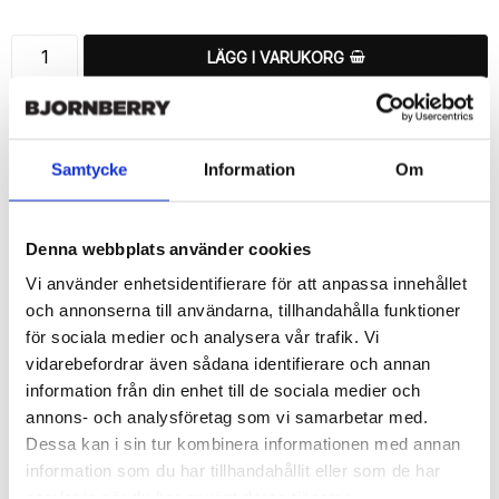
LÄGG I VARUKORG
🚚 Fri hemleverans över 350kr
🚀 Snabb leverans 1-3 dagar.
📦 30 dagar öppet köp.
Samtycke
Information
Om
Tryckta i Sverige.
DELA
Denna webbplats använder cookies
Vi använder enhetsidentifierare för att anpassa innehållet
och annonserna till användarna, tillhandahålla funktioner
för sociala medier och analysera vår trafik. Vi
vidarebefordrar även sådana identifierare och annan
Beskrivning
information från din enhet till de sociala medier och
Art.nr: 720562
annons- och analysföretag som vi samarbetar med.
Dessa kan i sin tur kombinera informationen med annan
Ett snyggt plånboksfodral från Bjornberry med ett unikt schysst 
“Brasiliens Flagga”-motiv, designat för att ge ett bra skydd och 
information som du har tillhandahållit eller som de har
passa din Sony Xperia 1 II perfekt.

samlat in när du har använt deras tjänster.