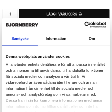
LÄGG I VARUKORG
🚚 Fri hemleverans över 350kr
🚀 Snabb leverans 1-3 dagar.
📦 30 dagar öppet köp.
Samtycke
Information
Om
Tryckta i Sverige.
DELA
Denna webbplats använder cookies
Vi använder enhetsidentifierare för att anpassa innehållet
och annonserna till användarna, tillhandahålla funktioner
för sociala medier och analysera vår trafik. Vi
vidarebefordrar även sådana identifierare och annan
Beskrivning
information från din enhet till de sociala medier och
Art.nr: 14501
annons- och analysföretag som vi samarbetar med.
Dessa kan i sin tur kombinera informationen med annan
Snyggt plånboksfodral från Bjornberry med ett exklusivt unikt 
“Vintage Feathers”-motiv, designat för att ge ett bra skydd och 
information som du har tillhandahållit eller som de har
passa din Samsung Galaxy S6 Edge+ perfekt.
