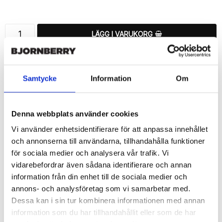
Lägg till i favoritlistan
LÄGG I VARUKORG
🚚 Fri hemleverans över 350kr
🚀 Snabb leverans 1-3 dagar.
Samtycke
Information
Om
📦 30 dagar öppet köp.
Tryckta i Sverige.
Denna webbplats använder cookies
DELA
Vi använder enhetsidentifierare för att anpassa innehållet
och annonserna till användarna, tillhandahålla funktioner
för sociala medier och analysera vår trafik. Vi
vidarebefordrar även sådana identifierare och annan
information från din enhet till de sociala medier och
Beskrivning
annons- och analysföretag som vi samarbetar med.
Art.nr: 54339
Dessa kan i sin tur kombinera informationen med annan
Snyggt plånboksfodral från Bjornberry med ett exklusivt unikt 
information som du har tillhandahållit eller som de har
“Skelett”-motiv, designat för att ge ett bra skydd och passa din 