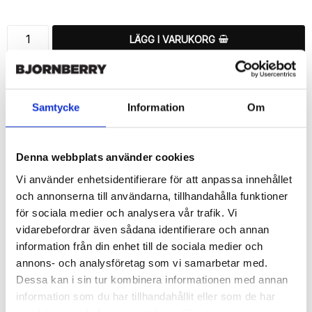
LÄGG I VARUKORG
🚚 Fri hemleverans över 350kr
🚀 Snabb leverans 1-3 dagar.
📦 30 dagar öppet köp.
Samtycke
Information
Om
Tryckta i Sverige.
DELA
Denna webbplats använder cookies
Vi använder enhetsidentifierare för att anpassa innehållet
och annonserna till användarna, tillhandahålla funktioner
för sociala medier och analysera vår trafik. Vi
vidarebefordrar även sådana identifierare och annan
Beskrivning
information från din enhet till de sociala medier och
Art.nr: 203563
annons- och analysföretag som vi samarbetar med.
Dessa kan i sin tur kombinera informationen med annan
Snyggt plånboksfodral från Bjornberry med ett exklusivt unikt 
“Roxanna”-motiv, designat för att ge ett bra skydd och passa din 
information som du har tillhandahållit eller som de har
Samsung Galaxy S6 Edge+ perfekt.
