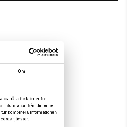
Om
andahålla funktioner för
n information från din enhet
t bra skydd och passa din Samsung 
 tur kombinera informationen
deras tjänster.
amtidigt som en plånbok. Detta 
 på ett och samma ställe.
