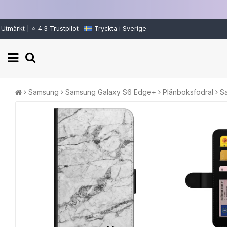
Utmärkt | ⭐ 4.3 Trustpilot
Tryckta i Sverige
Samsung
Samsung Galaxy S6 Edge+
Plånboksfodral
S