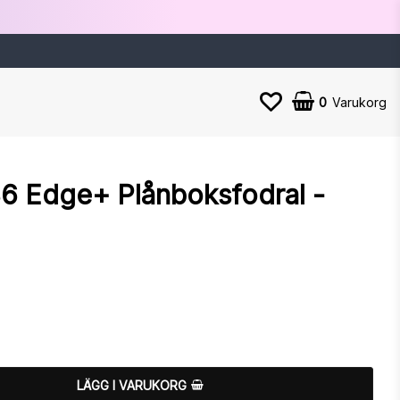
0
Varukorg
6 Edge+ Plånboksfodral -
n
LÄGG I VARUKORG