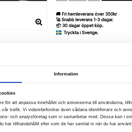
🚚 Fri hemleverans över 350kr
🚀 Snabb leverans 1-3 dagar.
📦 30 dagar öppet köp.
Tryckta i Sverige.
DELA
Information
Beskrivning
cookies
Art.nr: 190571
e för att anpassa innehållet och annonserna till användarna, tillh
vår trafik. Vi vidarebefordrar även sådana identifierare och anna
rry med ett exklusivt unikt “Michelle”-motiv, designat för att ge et
nnons- och analysföretag som vi samarbetar med. Dessa kan i sin
har tillhandahållit eller som de har samlat in när du har använt 
 då den har funktionen att fungera som ett skyddande fodral men s
rvara din Samsung Galaxy S6 Edge+, pengar, kreditkort, identifikation