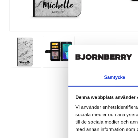
Samtycke
Denna webbplats använder 
Vi använder enhetsidentifierar
sociala medier och analysera 
Snyggt plånboksfodral från Bjornbe
Galaxy S6 Edge+ perfekt.

till de sociala medier och a
med annan information som du 
Denna mobilväska är mycket smidig
gör att du på ett smart sätt kan fö