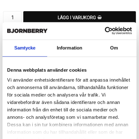
LÄGG I VARUKORG
🚚 Fri hemleverans över 350kr
🚀 Snabb leverans 1-3 dagar.
📦 30 dagar öppet köp.
Samtycke
Information
Om
Tryckta i Sverige.
DELA
Denna webbplats använder cookies
Vi använder enhetsidentifierare för att anpassa innehållet
och annonserna till användarna, tillhandahålla funktioner
för sociala medier och analysera vår trafik. Vi
vidarebefordrar även sådana identifierare och annan
Beskrivning
information från din enhet till de sociala medier och
Art.nr: 180603
annons- och analysföretag som vi samarbetar med.
Dessa kan i sin tur kombinera informationen med annan
Snyggt plånboksfodral från Bjornberry med ett exklusivt unikt 
“Laura”-motiv, designat för att ge ett bra skydd och passa din 
information som du har tillhandahållit eller som de har
Samsung Galaxy S6 Edge+ perfekt.
