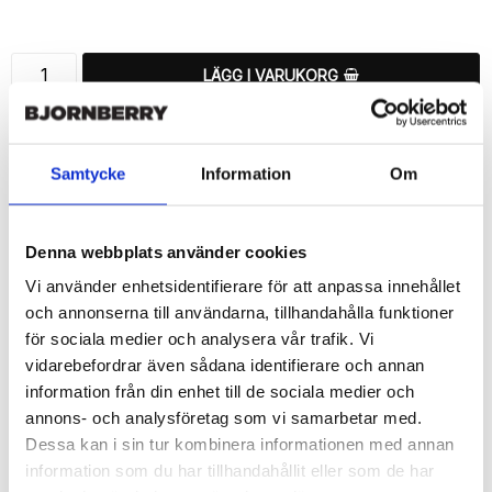
Lägg till i favoritlistan
LÄGG I VARUKORG
🚚 Fri hemleverans över 350kr
🚀 Snabb leverans 1-3 dagar.
Samtycke
Information
Om
📦 30 dagar öppet köp.
Tryckta i Sverige.
Denna webbplats använder cookies
DELA
Vi använder enhetsidentifierare för att anpassa innehållet
och annonserna till användarna, tillhandahålla funktioner
för sociala medier och analysera vår trafik. Vi
vidarebefordrar även sådana identifierare och annan
information från din enhet till de sociala medier och
Beskrivning
annons- och analysföretag som vi samarbetar med.
Art.nr: 180491
Dessa kan i sin tur kombinera informationen med annan
Snyggt plånboksfodral från Bjornberry med ett exklusivt unikt 
information som du har tillhandahållit eller som de har
“Lara”-motiv, designat för att ge ett bra skydd och passa din 