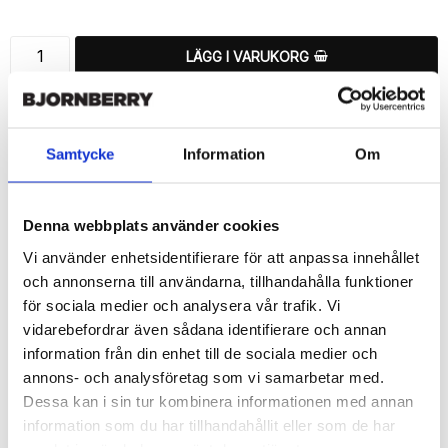
LÄGG I VARUKORG
🚚 Fri hemleverans över 350kr
🚀 Snabb leverans 1-3 dagar.
📦 30 dagar öppet köp.
Samtycke
Information
Om
Tryckta i Sverige.
DELA
Denna webbplats använder cookies
Vi använder enhetsidentifierare för att anpassa innehållet
och annonserna till användarna, tillhandahålla funktioner
för sociala medier och analysera vår trafik. Vi
vidarebefordrar även sådana identifierare och annan
Beskrivning
information från din enhet till de sociala medier och
Art.nr: 172315
annons- och analysföretag som vi samarbetar med.
Dessa kan i sin tur kombinera informationen med annan
Snyggt plånboksfodral från Bjornberry med ett exklusivt unikt 
“Janina”-motiv, designat för att ge ett bra skydd och passa din 
information som du har tillhandahållit eller som de har
Samsung Galaxy S6 Edge+ perfekt.
