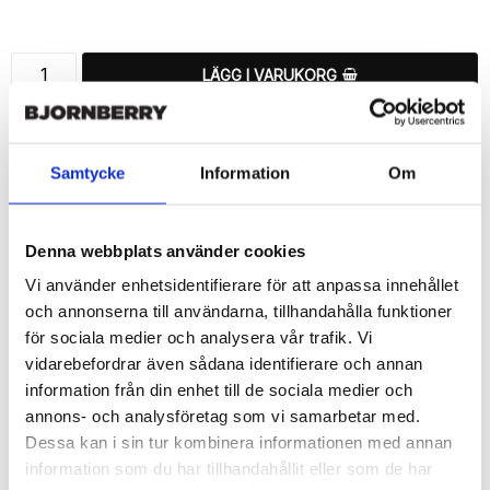
Lägg till i favoritlistan
LÄGG I VARUKORG
🚚 Fri hemleverans över 350kr
🚀 Snabb leverans 1-3 dagar.
Samtycke
Information
Om
📦 30 dagar öppet köp.
Tryckta i Sverige.
Denna webbplats använder cookies
DELA
Vi använder enhetsidentifierare för att anpassa innehållet
och annonserna till användarna, tillhandahålla funktioner
för sociala medier och analysera vår trafik. Vi
vidarebefordrar även sådana identifierare och annan
information från din enhet till de sociala medier och
Beskrivning
annons- och analysföretag som vi samarbetar med.
Art.nr: 168955
Dessa kan i sin tur kombinera informationen med annan
Snyggt plånboksfodral från Bjornberry med ett exklusivt unikt 
information som du har tillhandahållit eller som de har
“Hoda”-motiv, designat för att ge ett bra skydd och passa din 