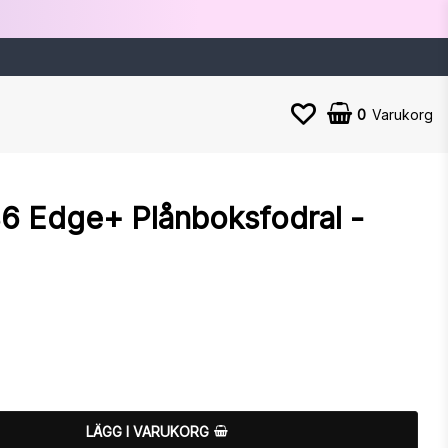
0
Varukorg
6 Edge+ Plånboksfodral -
n
LÄGG I VARUKORG