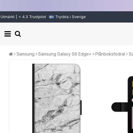
Utmärkt | ⭐ 4.3 Trustpilot
Tryckta i Sverige
Samsung
Samsung Galaxy S6 Edge+
Plånboksfodral
S