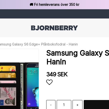
🚚 Fri hemleverans över 350 kr
amsung Galaxy S6 Edge+ Plånboksfodral - Hanin
Samsung Galaxy S
Hanin
349 SEK
Lägg till i favoritlista
-
+