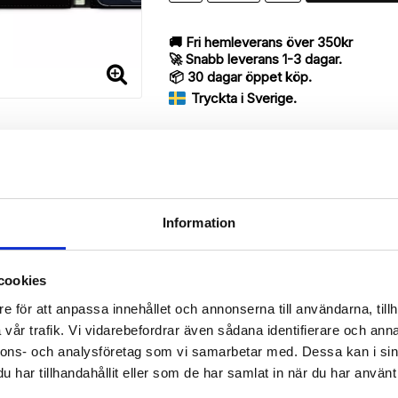
🚚 Fri hemleverans över 350kr
🚀 Snabb leverans 1-3 dagar.
📦 30 dagar öppet köp.
Tryckta i Sverige.
DELA
Information
cookies
Beskrivning
e för att anpassa innehållet och annonserna till användarna, tillh
Art.nr: 166827
vår trafik. Vi vidarebefordrar även sådana identifierare och anna
rry med ett exklusivt unikt “Hanin”-motiv, designat för att ge ett 
nnons- och analysföretag som vi samarbetar med. Dessa kan i sin
har tillhandahållit eller som de har samlat in när du har använt 
 då den har funktionen att fungera som ett skyddande fodral men s