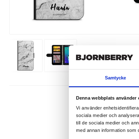
Samtycke
Denna webbplats använder 
Vi använder enhetsidentifierar
sociala medier och analysera 
Snyggt plånboksfodral från Bjornbe
till de sociala medier och a
Galaxy S6 Edge+ perfekt.

med annan information som du 
Denna mobilväska är mycket smidig