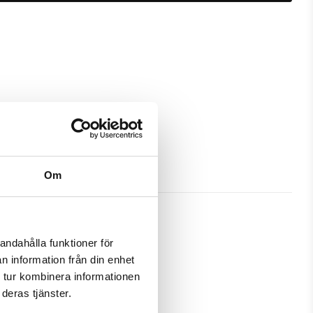
Om
andahålla funktioner för
n information från din enhet
bra skydd och passa din Samsung 
 tur kombinera informationen
deras tjänster.
amtidigt som en plånbok. Detta 