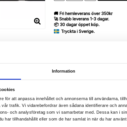
🚚 Fri hemleverans över 350kr
🚀 Snabb leverans 1-3 dagar.
📦 30 dagar öppet köp.
Tryckta i Sverige.
DELA
Information
Beskrivning
cookies
Art.nr: 159099
e för att anpassa innehållet och annonserna till användarna, tillh
vår trafik. Vi vidarebefordrar även sådana identifierare och anna
rry med ett exklusivt unikt “Elsa”-motiv, designat för att ge ett br
nnons- och analysföretag som vi samarbetar med. Dessa kan i sin
har tillhandahållit eller som de har samlat in när du har använt 
 då den har funktionen att fungera som ett skyddande fodral men s
rvara din Samsung Galaxy S6 Edge+, pengar, kreditkort, identifikation