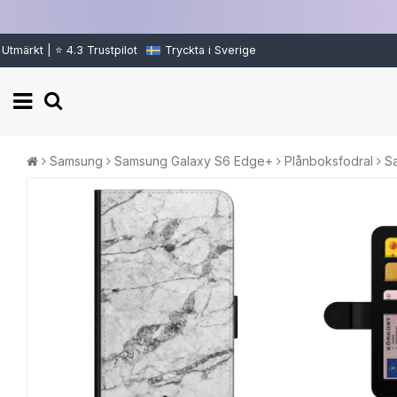
Utmärkt | ⭐ 4.3 Trustpilot
Tryckta i Sverige
Samsung
Samsung Galaxy S6 Edge+
Plånboksfodral
S