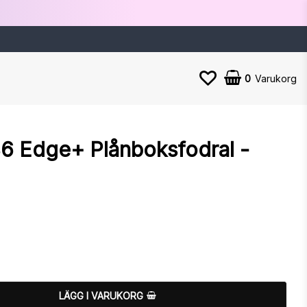
0
Varukorg
6 Edge+ Plånboksfodral -
n
LÄGG I VARUKORG