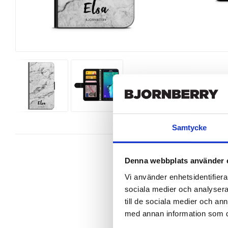
Samtycke
Denna webbplats använder 
Vi använder enhetsidentifierar
sociala medier och analysera 
Snyggt plånboksfodral från Bjornbe
Galaxy S6 Edge+ perfekt.

till de sociala medier och a
med annan information som du 
Denna mobilväska är mycket smidig
gör att du på ett smart sätt kan fö