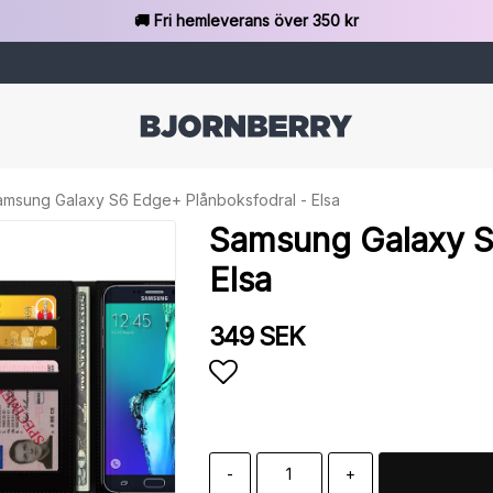
🚚 Fri hemleverans över 350 kr
amsung Galaxy S6 Edge+ Plånboksfodral - Elsa
Samsung Galaxy S
Elsa
349 SEK
Lägg till i favoritlista
-
+