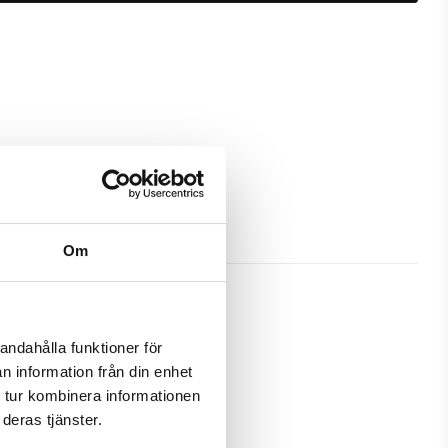
Om
andahålla funktioner för
n information från din enhet
a skydd och passa din Samsung 
 tur kombinera informationen
deras tjänster.
amtidigt som en plånbok. Detta 
 på ett och samma ställe.
