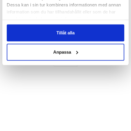
Dessa kan i sin tur kombinera informationen med annan
Beskrivning
information som du har tillhandahållit eller som de har
Art.nr: 999880012
samlat in när du har använt deras tjänster.
Ett snyggt tunt kristallklart skal till Samsung Galaxy S22 Ultra.  
Skalet  ger ett bra skydd mot vardagligt slitage.

Tillåt alla
Skalet har en hård baksida och kanter i TPU (mjukt material).

Egenskaper:
Anpassa
Visa mer
Passar: Samsung Galaxy S22 Ultra.
Material:  TPU och Hårdplast.
Egenskaper:  Qi kompatibel.
Färg:  Genomskinligt.
Märke: Bjornberry.