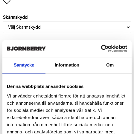
Lägg till i favoritlistan
Skärmskydd
LÄGG I VARUKORG
Samtycke
Information
Om
🚚 Fri hemleverans över 350kr
🚀 Snabb leverans 1-3 dagar.
📦 30 dagar öppet köp.
Denna webbplats använder cookies
Tryckta i Sverige.
Vi använder enhetsidentifierare för att anpassa innehållet
och annonserna till användarna, tillhandahålla funktioner
DELA
för sociala medier och analysera vår trafik. Vi
vidarebefordrar även sådana identifierare och annan
information från din enhet till de sociala medier och
annons- och analysföretag som vi samarbetar med.