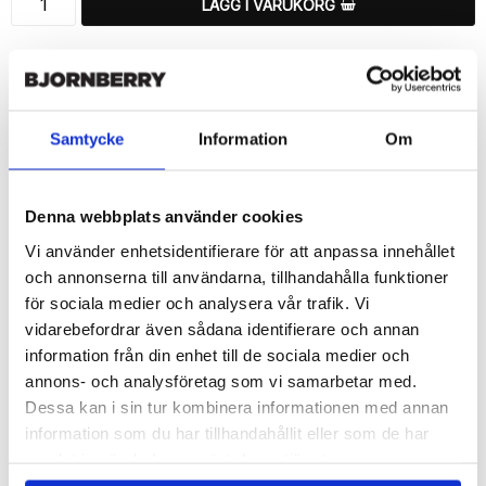
LÄGG I VARUKORG
🚚 Fri hemleverans över 350kr
🚀 Snabb leverans 1-3 dagar.
📦 30 dagar öppet köp.
Tryckta i Sverige.
Samtycke
Information
Om
DELA
Denna webbplats använder cookies
Vi använder enhetsidentifierare för att anpassa innehållet
och annonserna till användarna, tillhandahålla funktioner
för sociala medier och analysera vår trafik. Vi
Beskrivning
vidarebefordrar även sådana identifierare och annan
Art.nr: 703439
information från din enhet till de sociala medier och
annons- och analysföretag som vi samarbetar med.
Snyggt plånboksfodral från Bjornberry med ett enastående 
snyggt Lillie-mönster, designat för att ge ett bra skydd och 
Dessa kan i sin tur kombinera informationen med annan
passa din Huawei P40 perfekt.

information som du har tillhandahållit eller som de har
samlat in när du har använt deras tjänster.
Denna mobilväska är mycket smidig då den har funktionen att 
fungera som ett skyddande fodral men samtidigt som en 