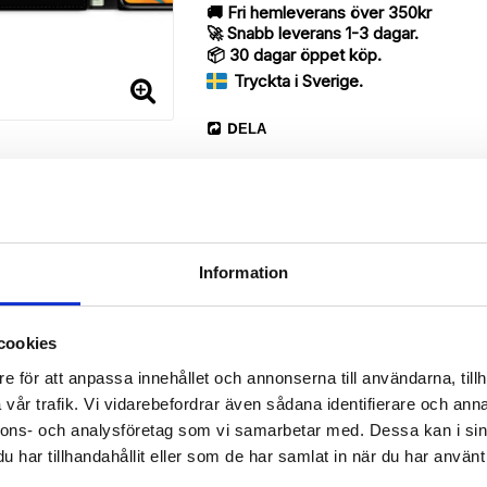
🚚 Fri hemleverans över 350kr
🚀 Snabb leverans 1-3 dagar.
📦 30 dagar öppet köp.
Tryckta i Sverige.
DELA
Information
cookies
Beskrivning
e för att anpassa innehållet och annonserna till användarna, tillh
Art.nr: 703437
vår trafik. Vi vidarebefordrar även sådana identifierare och anna
erry med ett enastående snyggt Lia-mönster, designat för att ge et
nnons- och analysföretag som vi samarbetar med. Dessa kan i sin
har tillhandahållit eller som de har samlat in när du har använt 
 då den har funktionen att fungera som ett skyddande fodral men s