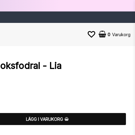
0
Varukorg
ksfodral - Lia
n
LÄGG I VARUKORG