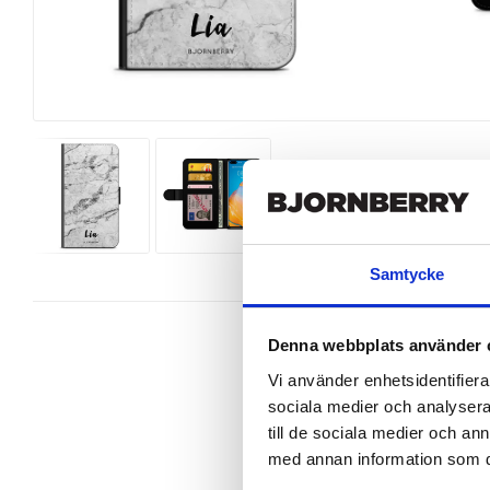
Samtycke
Denna webbplats använder 
Vi använder enhetsidentifierar
sociala medier och analysera 
Snyggt plånboksfodral från Bjornb
till de sociala medier och a
P40 perfekt.

med annan information som du 
Denna mobilväska är mycket smidig