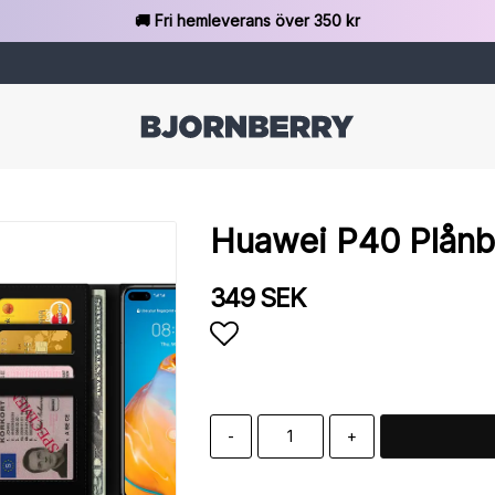
🚚 Fri hemleverans över 350 kr
Huawei P40 Plånbo
349 SEK
Lägg till i favoritlista
-
+