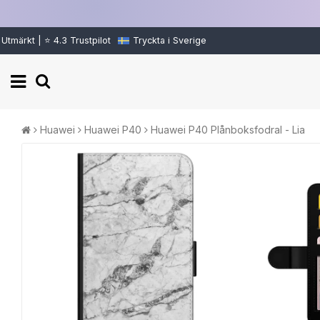
Utmärkt | ⭐ 4.3 Trustpilot
Tryckta i Sverige
Huawei
Huawei P40
Huawei P40 Plånboksfodral - Lia